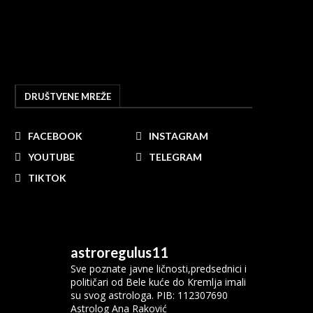
DRUŠTVENE MREŽE
FACEBOOK
INSTAGRAM
YOUTUBE
TELEGRAM
TIKTOK
astroregulus11
Sve poznate javne ličnosti,predsednici i
političari od Bele kuće do Kremlja imali
su svog astrologa.
PIB: 112307690
Astrolog Ana Raković