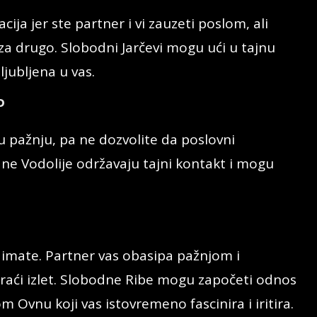
ija jer ste partner i vi zauzeti poslom, ali
za drugo. Slobodni Jarčevi mogu ući u tajnu
jubljena u vas.
P
 pažnju, pa ne dozvolite da poslovni
ne Vodolije održavaju tajni kontakt i mogu
 imate. Partner vas obasipa pažnjom i
i kraći izlet. Slobodne Ribe mogu započeti odnos
Ovnu koji vas istovremeno fascinira i iritira.