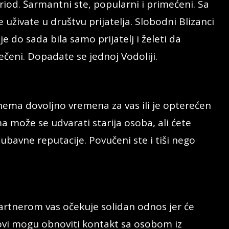
iod. Šarmantni ste, popularni i primećeni. Sa
 uživate u društvu prijatelja. Slobodni Blizanci
 do sada bila samo prijatelj i želeti da
ečeni. Dopadate se jednoj Vodoliji.
 nema dovoljno vremena za vas ili je opterećen
može se udvarati starija osoba, ali ćete
ubavne reputacije. Povučeni ste i tiši nego
rtnerom vas očekuje solidan odnos jer će
avovi mogu obnoviti kontakt sa osobom iz