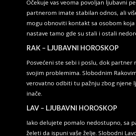
Očekuje vas veoma povoljan ljubavni per
partnerom imate stabilan odnos, ali više
mogu obnoviti kontakt sa osobom koja je
nastave tamo gde su stali i ostali nedor
RAK – LJUBAVNI HOROSKOP
Posvećeni ste sebi i poslu, dok partner
svojim problemima. Slobodnim Rakovima 
verovatno odbiti tu pažnju zbog njene lj
inače.
LAV – LJUBAVNI HOROSKOP
Iako delujete pomalo nedostupno, sa pa
želeti da ispuni vaše želje. Slobodni L