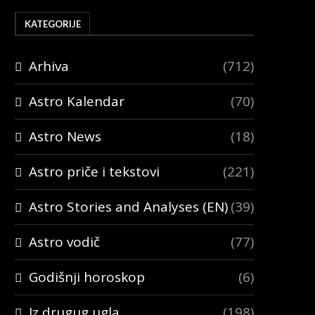
KATEGORIJE
Arhiva
(712)
Astro Kalendar
(70)
Astro News
(18)
Astro priče i tekstovi
(221)
Astro Stories and Analyses (EN)
(39)
Astro vodič
(77)
Godišnji horoskop
(6)
Iz drugug ugla
(198)