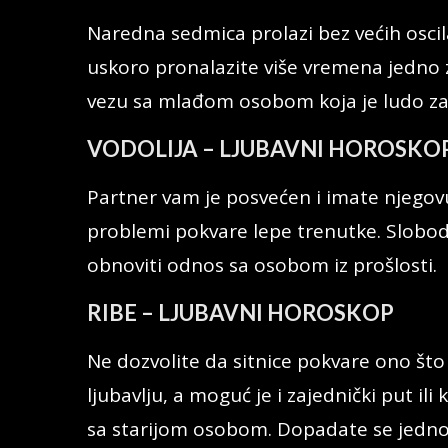
Naredna sedmica prolazi bez većih oscilac
uskoro pronalazite više vremena jedno 
vezu sa mlađom osobom koja je ludo zal
VODOLIJA – LJUBAVNI HOROSKO
Partner vam je posvećen i imate njegovu
problemi pokvare lepe trenutke. Slobod
obnoviti odnos sa osobom iz prošlosti.
RIBE – LJUBAVNI HOROSKOP
Ne dozvolite da sitnice pokvare ono što
ljubavlju, a moguć je i zajednički put il
sa starijom osobom. Dopadate se jednom 