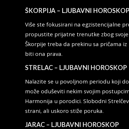
ŠKORPIJA – LJUBAVNI HOROSKO
Više ste fokusirani na egzistencijalne p
propustite prijatne trenutke zbog svoj
Škorpije treba da prekinu sa pričama iz 
biti ona prava.
STRELAC – LJUBAVNI HOROSKOP
Nalazite se u povoljnom periodu koji do
može oduševiti nekim svojim postupcim
Harmonija u porodici. Slobodni Strelčev
strani, ali uskoro stiže poruka.
JARAC – LJUBAVNI HOROSKOP