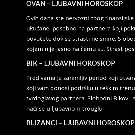
OVAN – LJUBAVNI HOROSKOP
Ovih dana ste nervozni zbog finansijske 
ukućane, posebno na partnera koji pokuš
povučete dok se strasti ne smire. Slobod
kojem nije jasno na čemu su. Strast posto
BIK – LJUBAVNI HOROSKOP
Pred vama je zanimljiv period koji otvar
koji vam donosi podršku u teškim tren
tvrdoglavog partnera. Slobodni Bikovi
naći se u ljubavnom trouglu.
BLIZANCI – LJUBAVNI HOROSKOP