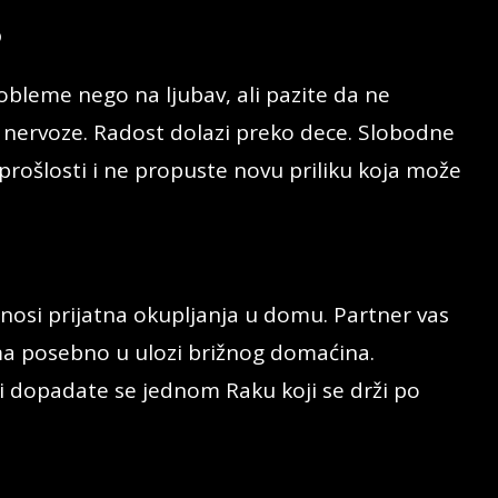
P
robleme nego na ljubav, ali pazite da ne
e nervoze. Radost dolazi preko dece. Slobodne
prošlosti i ne propuste novu priliku koja može
nosi prijatna okupljanja u domu. Partner vas
a posebno u ulozi brižnog domaćina.
i dopadate se jednom Raku koji se drži po