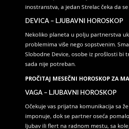
inostranstva, a jedan Strelac čeka da se 
DEVICA – LJUBAVNI HOROSKOP
Nekoliko planeta u polju partnerstva uk
problemima više nego sopstvenim. Smatra
Slobodne Device, osobe iz prošlosti bi 
sada nije potreban.
PROČITAJ MESEČNI HOROSKOP ZA MA
VAGA – LJUBAVNI HOROSKOP
Očekuje vas prijatna komunikacija sa ž
imponuje, dok se partner oseća pomalo
ljubav ili flert na radnom mestu, sa kol