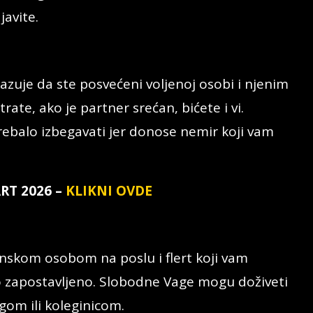
javite.
azuje da ste posvećeni voljenoj osobi i njenim
te, ako je partner srećan, bićete i vi.
trebalo izbegavati jer donose nemir koji vam
RT 2026 –
KLIKNI OVDE
enskom osobom na poslu i flert koji vam
 zapostavljeno. Slobodne Vage mogu doživeti
egom ili koleginicom.