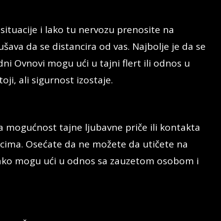
situacije i lako tu nervozu prenosite na
ava da se distancira od vas. Najbolje je da se
ni Ovnovi mogu ući u tajni flert ili odnos u
ji, ali sigurnost izostaje.
a mogućnost tajne ljubavne priče ili kontakta
ucima. Osećate da ne možete da utičete na
 lako mogu ući u odnos sa zauzetom osobom i