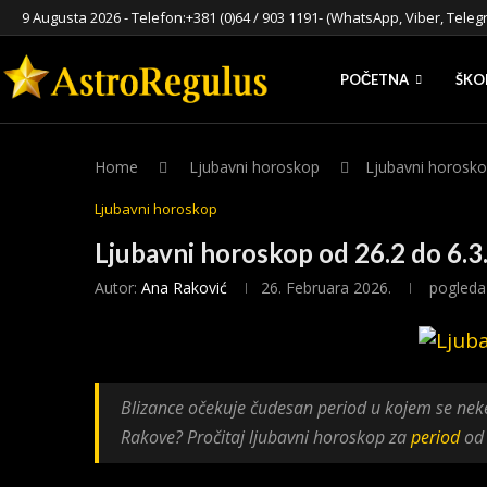
9 Augusta 2026 - Telefon:
+381 (0)64 / 903 1191
- (WhatsApp, Viber, Teleg
POČETNA
ŠKO
Home
Ljubavni horoskop
Ljubavni horosko
Ljubavni horoskop
Ljubavni horoskop od 26.2 do 6.
Autor:
Ana Raković
26. Februara 2026.
pogleda
Blizance očekuje čudesan period u kojem se neke s
Rakove? Pročitaj ljubavni horoskop za
period
od 