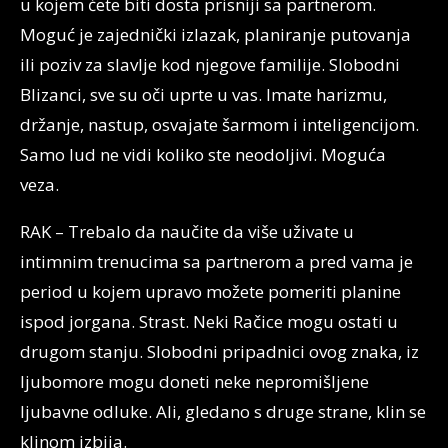
u kojem ćete biti dosta prisniji sa partnerom.
Moguć je zajednički izlazak, planiranje putovanja
ili poziv za slavlje kod njegove familije. Slobodni
Blizanci, sve su oči uprte u vas. Imate harizmu,
držanje, nastup, osvajate šarmom i inteligencijom.
Samo lud ne vidi koliko ste neodoljivi. Moguća
veza.
RAK – Trebalo da naučite da više uživate u
intimnim trenucima sa partnerom a pred vama je
period u kojem upravo možete pomeriti planine
ispod jorgana. Strast. Neki Račice mogu ostati u
drugom stanju. Slobodni pripadnici ovog znaka, iz
ljubomore mogu doneti neke nepromišljene
ljubavne odluke. Ali, gledano s druge strane, klin se
klinom izbija.