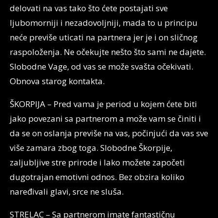
delovati na vas tako što ćete postajati sve
ljubomorniji i nezadovoljniji, mada to u principu
neće previše uticati na partnera jer je i on sličnog
raspoloženja. Ne očekujte nešto što sami ne dajete.
Slobodne Vage, od vas se može svašta očekivati.
Obnova starog kontakta.
ŠKORPIJA – Pred vama je period u kojem ćete biti
jako povezani sa partnerom a može vam se činiti i
da se on oslanja previše na vas, počinjući da vas sve
više zamara zbog toga. Slobodne Škorpije,
zaljubljive stre prirode i lako možete započeti
dugotrajan emotivni odnos. Bez obzira koliko
naređivali glavi, srce ne sluša.
STRELAC – Sa partnerom imate fantastičnu