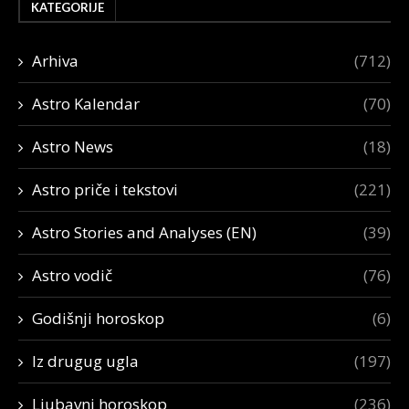
KATEGORIJE
Arhiva
(712)
Astro Kalendar
(70)
Astro News
(18)
Astro priče i tekstovi
(221)
Astro Stories and Analyses (EN)
(39)
Astro vodič
(76)
Godišnji horoskop
(6)
Iz drugug ugla
(197)
Ljubavni horoskop
(236)