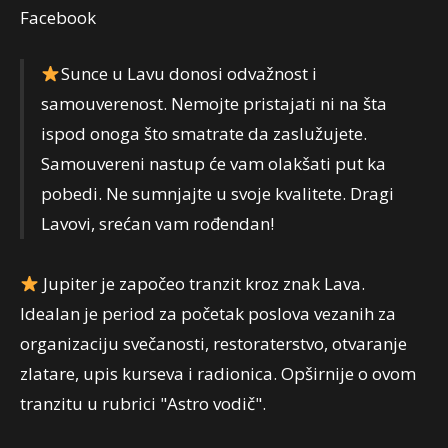
Facebook
Sunce u Lavu donosi odvažnost i
samouverenost. Nemojte pristajati ni na šta
ispod onoga što smatrate da zaslužujete.
Samouvereni nastup će vam olakšati put ka
pobedi. Ne sumnjajte u svoje kvalitete. Dragi
Lavovi, srećan vam rođendan!
Jupiter je započeo tranzit kroz znak Lava.
Idealan je period za početak poslova vezanih za
organizaciju svečanosti, restoraterstvo, otvaranje
zlatare, upis kurseva i radionica. Opširnije o ovom
tranzitu u rubrici "Astro vodič".