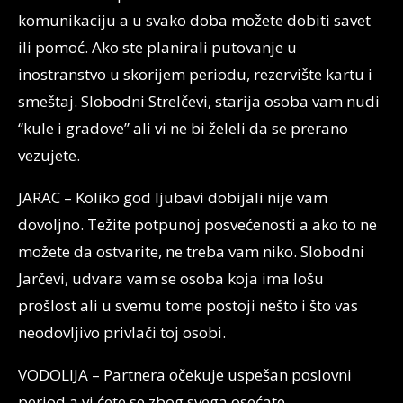
komunikaciju a u svako doba možete dobiti savet
ili pomoć. Ako ste planirali putovanje u
inostranstvo u skorijem periodu, rezervište kartu i
smeštaj. Slobodni Strelčevi, starija osoba vam nudi
“kule i gradove” ali vi ne bi želeli da se prerano
vezujete.
JARAC – Koliko god ljubavi dobijali nije vam
dovoljno. Težite potpunoj posvećenosti a ako to ne
možete da ostvarite, ne treba vam niko. Slobodni
Jarčevi, udvara vam se osoba koja ima lošu
prošlost ali u svemu tome postoji nešto i što vas
neodovljivo privlači toj osobi.
VODOLIJA – Partnera očekuje uspešan poslovni
period a vi ćete se zbog svega osećate