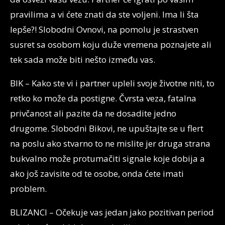
pravilima a vi ćete znati da ste voljeni. Ima li šta
lepše?! Slobodni Ovnovi, na pomolu je strastven
susret sa osobom koju duže vremena poznajete ali
tek sada može biti nešto između vas.
BIK – Kako ste vi i partner upleli svoje životne niti, to
retko ko može da postigne. Čvrsta veza, fatalna
privčanost ali pazite da ne dosadite jedno
drugome. Slobodni Bikovi, ne upuštajte se u flert
na poslu ako stvarno to ne mislite jer druga strana
bukvalno može protumačiti signale koje dobija a
ako još zavisite od te osobe, onda ćete imati
problem.
BLIZANCI – Očekuje vas jedan jako pozitivan period