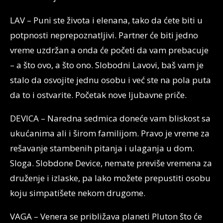
LAV – Puni ste života i elenana, tako da ćete biti u
potpnosti neprepoznatljivi. Partner će biti jedno
vreme uzdržan a onda će početi da vam prebacuje
– a što ovo, a što ono. Slobodni Lavovi, baš vam je
stalo da osvojite jednu osobu i već ste na pola puta
da to i ostvarite. Početak nove ljubavne priče.
DEVICA – Naredna sedmica doneće vam bliskost sa
ukućanima ali i širom familijom. Pravo je vreme za
rešavanje stambenih pitanja i ulaganja u dom.
Sloga. Slobdone Device, nemate previše vremena za
druženje i izlaske, pa lako možete prepustiti osobu
koju simpatišete nekom drugome.
VAGA – Venera se približava planeti Pluton što će