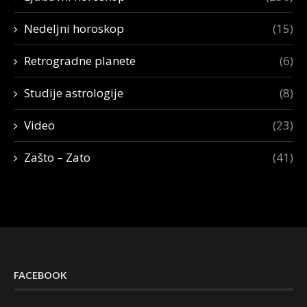
Nedeljni horoskop
(15)
Retrogradne planete
(6)
Studije astrologije
(8)
Video
(23)
Zašto – Zato
(41)
FACEBOOK