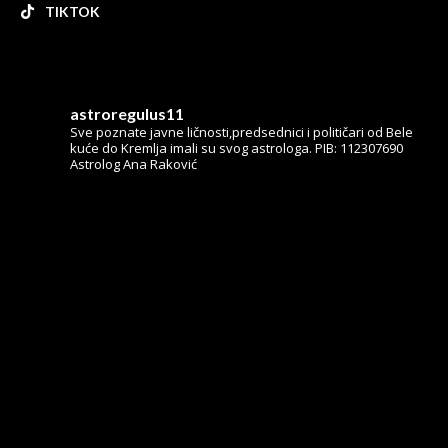
TIKTOK
astroregulus11
Sve poznate javne ličnosti,predsednici i političari od Bele
kuće do Kremlja imali su svog astrologa.
PIB: 112307690
Astrolog Ana Raković