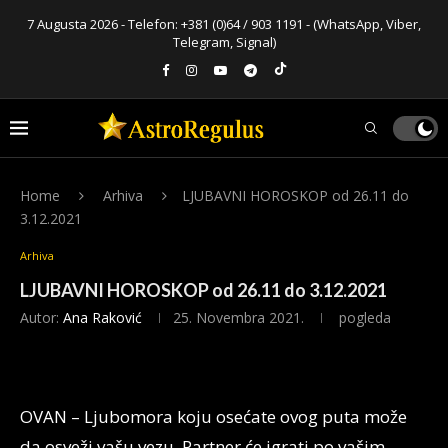
7 Augusta 2026 - Telefon:
+381 (0)64 / 903 1191
- (WhatsApp, Viber,
Telegram, Signal)
Home
Arhiva
LJUBAVNI HOROSKOP od 26.11 do
3.12.2021
Arhiva
LJUBAVNI HOROSKOP od 26.11 do 3.12.2021
Autor:
Ana Raković
25. Novembra 2021.
pogleda
OVAN – Ljubomora koju osećate ovog puta može
da osveži vašu vezu. Partner će igrati po vašim