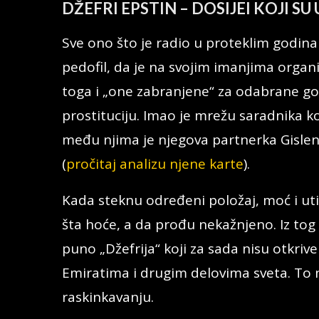
DŽEFRI EPSTIN – DOSIJEI KOJI S
Sve ono što je radio u proteklim godina
pedofil, da je na svojim imanjima orga
toga i „one zabranjene“ za odabrane go
prostituciju. Imao je mrežu saradnika ko
među njima je njegova partnerka Gislen
(
pročitaj analizu njene karte
).
Kada steknu određeni položaj, moć i uti
šta hoće, a da prođu nekažnjeno. Iz to
puno „Džefrija“ koji za sada nisu otkriv
Emiratima i drugim delovima sveta. To n
raskinkavanju.