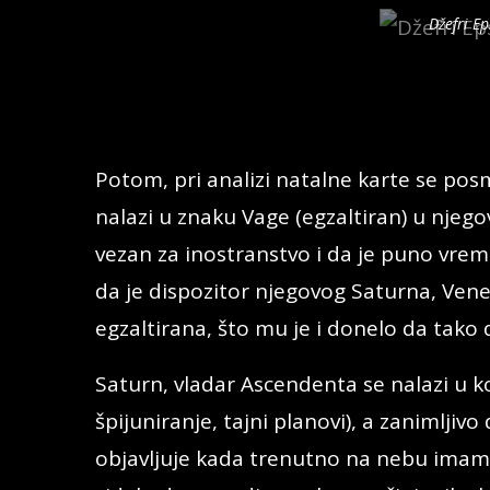
Džefri E
Ascendent mu pada na 12. stepenu Jarca, 
predstavlja tajne, špijuniranje, ostrva i 
Potom, pri analizi natalne karte se posm
nalazi u znaku Vage (egzaltiran) u njegov
vezan za inostranstvo i da je puno vreme
da je dispozitor njegovog Saturna, Ven
egzaltirana, što mu je i donelo da tako 
Saturn, vladar Ascendenta se nalazi u k
špijuniranje, tajni planovi), a zanimljiv
objavljuje kada trenutno na nebu imamo 