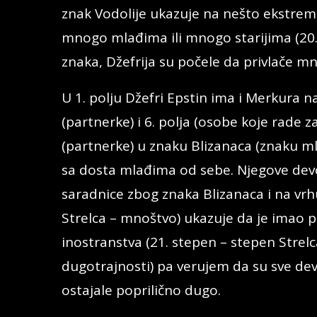
znak Vodolije ukazuje na nešto ekstrem
mnogo mlađima ili mnogo starijima (20. 
znaka, Džefrija su počele da privlače mn
U 1. polju Džefri Epstin ima i Merkura na
(partnerke) i 6. polja (osobe koje rade z
(partnerke) u znaku Blizanaca (znaku ml
sa dosta mlađima od sebe. Njegove devo
saradnice zbog znaka Blizanaca i na vrh
Strelca – mnoštvo) ukazuje da je imao pu
inostranstva (21. stepen – stepen Strelc
dugotrajnosti) pa verujem da su sve dev
ostajale poprilično dugo.