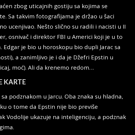
raćen zbog uticajnih gostiju sa kojima se
e. Sa takvim fotografijama je držao u šaci
no ucenjivao. Nešto slično su radili i nacisti u II
, osnivač i direktor FBI u Americi koji je u to
. Edgar je bio u horoskopu bio dupli Jarac sa
sti), a zanimljivo je i da je Džefri Epstin u
ticaj, moć). Ali da krenemo redom…
E KARTE
 i sa podznakom u Jarcu. Oba znaka su hladna,
iku o tome da Epstin nije bio previše
ak Vodolije ukazuje na inteligenciju, a podznak
ugima.