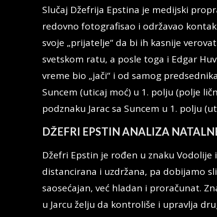
Slučaj Džefrija Epstina je medijski prop
redovno fotografisao i održavao kontakt
svoje „prijatelje“ da bi ih kasnije verovat
svetskom ratu, a posle toga i Edgar Huver
vreme bio „jači“ i od samog predsednika
Suncem (uticaj moć) u 1. polju (polje lično
podznaku Jarac sa Suncem u 1. polju (u
DŽEFRI EPSTIN ANALIZA NATALN
Džefri Epstin je rođen u znaku Vodolije
distancirana i uzdržana, pa dobijamo sl
saosećajan, već hladan i proračunat. Zn
u Jarcu želju da kontroliše i upravlja dr