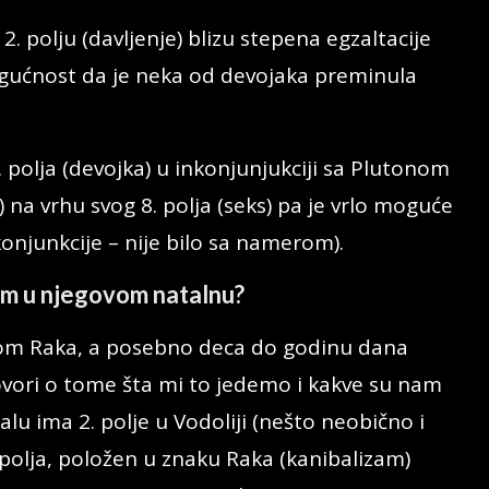
. polju (davljenje) blizu stepena egzaltacije
ogućnost da je neka od devojaka preminula
 polja (devojka) u inkonjunjukciji sa Plutonom
 na vrhu svog 8. polja (seks) pa je vrlo moguće
onjunkcije – nije bilo sa namerom).
zam u njegovom natalnu?
nakom Raka, a posebno deca do godinu dana
 govori o tome šta mi to jedemo i kakve su nam
u ima 2. polje u Vodoliji (nešto neobično i
 polja, položen u znaku Raka (kanibalizam)