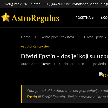
6 Augusta 2026 - Telefon:
+381 (0)64 / 903 1191
- (WhatsApp, Viber, Teleg
POČETNA
ŠKO
Home
Astro priče i tekstovi
Džefri Epstin – 
Astro priče i tekstovi
Džefri Epstin – dosijei koji su uzb
Autor:
Ana Raković
9. Februara 2026.
pogleda
Zadnjih nekoliko dana internet je preplavljen 
Epstin
ili Džefri Epstajn. Reč je naravno o istom