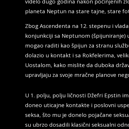
videlo dugo godina nakon počinjenih zlo
planeta Neptun na stare tajne, stare foto
Zbog Ascendenta na 12. stepenu i vlada
konjunkciji sa Neptunom (špijuniranje) u 
mogao raditi kao špijun za stranu službu
dolazio u kontakt i sa Rokfelerima, veli
Uostalom, kako mislite da duboka država
upravljaju za svoje mračne planove nego
U 1. polju, polju ličnosti Džefri Epstin i
doneo uticajne kontakte i poslovni uspeh
seksa, što mu je donelo pojačane seksua
su ubrzo dosadili klasični seksualni od