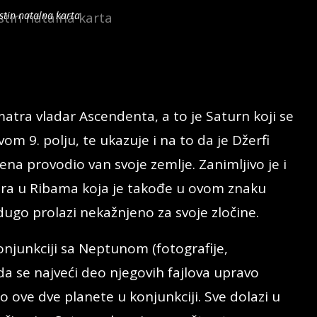
pstin natalna karta
što je stepen Riba koji u astrologiji
fotografisanja.
atra vladar Ascendenta, a to je Saturn koji se
om 9. polju, te ukazuje i na to da je Džerfi
na provodio van svoje zemlje. Zanimljivo je i
era u Ribama koja je takođe u ovom znaku
dugo prolazi nekažnjeno za svoje zločine.
onjunkciji sa Neptunom (fotografije,
o da se najveći deo njegovih fajlova upravo
ove dve planete u konjunkciji. Sve dolazi u