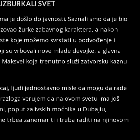
U UZBURKALI SVET
ma je došlo do javnosti. Saznali smo da je bio
nizovao žurke zabavnog karaktera, a nakon
ste koje možemo svrstati u podvođenje i
ji su vrbovali nove mlade devojke, a glavna
 Maksvel koja trenutno služi zatvorsku kaznu
caj, ljudi jednostavno misle da mogu da rade
g razloga verujem da na ovom svetu ima još
eni, poput zalivskih moćnika u Dubajiu,
e trbea zanemariti i treba raditi na njihovom