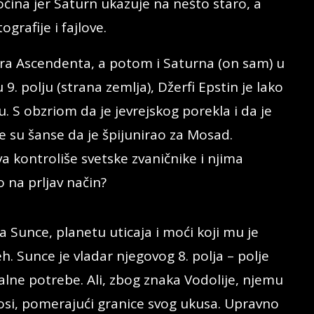
čina jer Saturn ukazuje na nešto staro, a
grafije i fajlove.
ra Ascendenta, a potom i Saturna (on sam) u
9. polju (strana zemlja), Džerfi Epstin je lako
. S obzriom da je jevrejskog porekla i da je
ke su šanse da je špijunirao za Mosad.
 kontroliše svetske zvaničnike i njima
 na prljav način?
ma Sunce, planetu uticaja i moći koji mu je
. Sunce je vladar njegovog 8. polja – polje
lne potrebe. Ali, zbog znaka Vodolije, njemu
nosi, pomerajući granice svog ukusa. Upravno