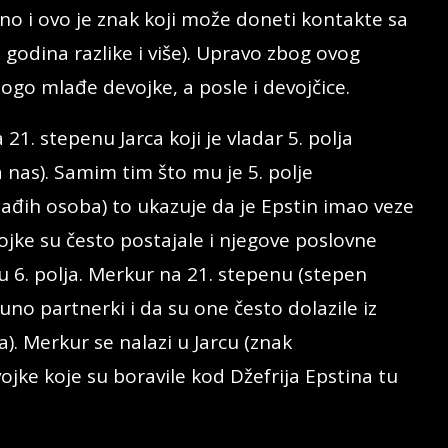
no i ovo je znak koji može doneti kontakte sa
godina razlike i više). Upravo zbog ovog
ogo mlađe devojke, a posle i devojčice.
 21. stepenu Jarca koji je vladar 5. polja
a nas). Samim tim što mu je 5. polje
ađih osoba) to ukazuje da je Epstin imao veze
jke su često postajale i njegove poslovne
u 6. polja. Merkur na 21. stepenu (stepen
no partnerki i da su one često dolazile iz
a). Merkur se nalazi u Jarcu (znak
ojke koje su boravile kod Džefrija Epstina tu