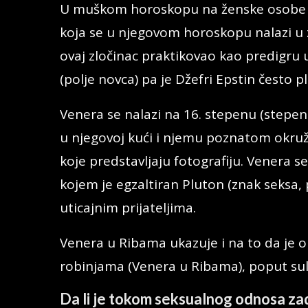
U muškom horoskopu na ženske osobe i 
koja se u njegovom horoskopu nalazi u 
ovaj zločinac praktikovao kao predigru u
(polje novca) pa je Džefri Epstin često p
Venera se nalazi na 16. stepenu (stepen 
u njegovoj kući i njemu poznatom okruže
koje predstavljaju fotografiju. Venera 
kojem je egzaltiran Pluton (znak seksa, 
uticajnim prijateljima.
Venera u Ribama ukazuje i na to da je o
robinjama (Venera u Ribama), poput su
Da li je tokom seksualnog odnosa z