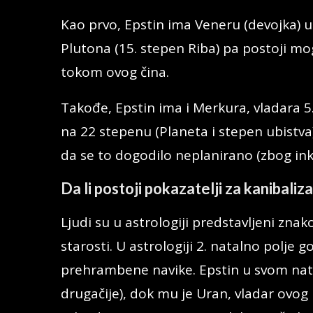
Kao prvo, Epstin ima Veneru (devojka) u 2
Plutona (15. stepen Riba) pa postoji m
tokom ovog čina.
Takođe, Epstin ima i Merkura, vladara 5.
na 22 stepenu (Planeta i stepen ubistva)
da se to dogodilo neplanirano (zbog ink
Da li postoji pokazatelji za kanibali
Ljudi su u astrologiji predstavljeni z
starosti. U astrologiji 2. natalno polje
prehrambene navike. Epstin u svom natal
drugačije), dok mu je Uran, vladar ovog