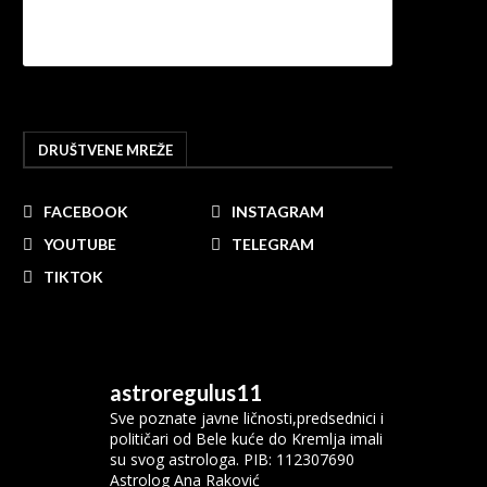
DRUŠTVENE MREŽE
FACEBOOK
INSTAGRAM
YOUTUBE
TELEGRAM
TIKTOK
astroregulus11
Sve poznate javne ličnosti,predsednici i
političari od Bele kuće do Kremlja imali
su svog astrologa.
PIB: 112307690
Astrolog Ana Raković