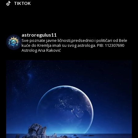
TIKTOK
astroregulus11
Sve poznate javne ličnosti,predsednici i političari od Bele
kuće do Kremlja imali su svog astrologa.
PIB: 112307690
Astrolog Ana Raković