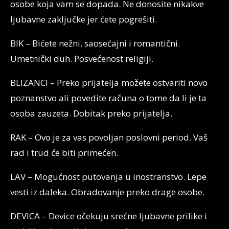
osobe koja vam se dopada. Ne donosite nikakve
ljubavne zaključke jer ćete pogrešiti.
BIK – Bićete nežni, saosećajni i romantični.
Umetnički duh. Posvećenost religiji.
BLIZANCI – Preko prijatelja možete ostvariti novo
poznanstvo ali povedite računa o tome da li je ta
osoba zauzeta. Dobitak preko prijatelja.
RAK – Ovo je za vas povoljan poslovni period. Vaš
rad i trud će biti primećen.
LAV – Mogućnost putovanja u inostranstvo. Lepe
vesti iz daleka. Obradovanje preko drage osobe.
DEVICA – Device očekuju srećne ljubavne prilike i