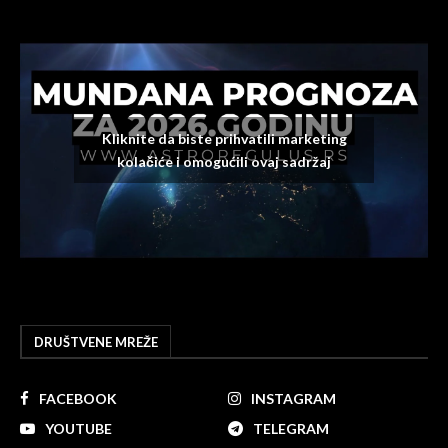
Kliknite da biste prihvatili marketing
kolačiće i omogućili ovaj sadržaj
DRUŠTVENE MREŽE
FACEBOOK
INSTAGRAM
YOUTUBE
TELEGRAM