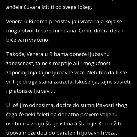
anđela čuvara štititi od svega lošeg.
Venera u Ribama predstavlja i vrata raja koja se
mogu otvoriti narednih dana. Činite dobra dela i
biće vam vraćeno.
Takođe, Venera u Ribama doneće ljubavnu
zanesenost, tajne simaptije ali i mogućnost
započinjanja tajne ljubavne veze. Nebitno da li ste
vi ili je druga stana zauzeta. Iskušenja, tajne susreti
i platonske ljubavi…
U lošijim odnosima, doćiće do sumnjičavosti zbog
čega će neki želeti da dodatno provere voljenu
osobu i saznaju šta je istina a šta nije. Kod nižih
tipova može doći do paralenih ljubavnih veza,