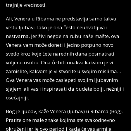
trajnije vrednosti.
Ali, Venera u Ribama ne predstavlja samo takvu
vrstu ljubavi. Iako je ona često neuhvatljiva i
nestvarna, jer živi negde na rubu naše mašte, ova
Venera vam može doneti i jedno potpuno novo
svetlo kroz koje ćete narednih dana posmatrati
voljenu osobu. Ona će biti onakva kakvom je vi
zamislite, kakvom je vi stvorite u svojim mislima…
Ova Venera vas može zaslepeti svojim ljubavnim
sjajem, ali vas i inspirasati da budete bolji, nežniji i
osećajniji.
Bog je ljubav, kaže Venera (ljubav) u Ribama (Bog).
Pratite one male znake kojima ste svakodnevno
okruženi jer je ovo period i kada će vas armija