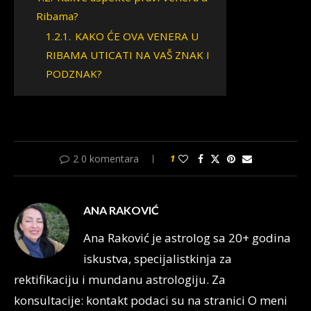
Ribama?
1.2.1.
KAKO ĆE OVA VENERA U
RIBAMA UTICATI NA VAŠ ZNAK I
PODZNAK?
2 0 komentara
1
ANA RAKOVIĆ
Ana Raković je astrolog sa 20+ godina
iskustva, specijalistkinja za
rektifikaciju i mundanu astrologiju. Za
konsultacije: kontakt podaci su na stranici O meni