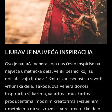
LJUBAV JE NAJVEĆA INSPIRACIJA
Ovo je najjača Venera koja nas često inspiriše na
najveća umetnička dela. Veliki pesnici koji su
opisali svoju ljubav, čežnju i zanesenost su stvorili
vrhunska dela. Takođe, ova Venera donosi
inspiraciju slikarima, vajarima, muzičarima,
producentima, modnim kreatorima i vizuelnim
umetnicima da se izraze i stvore umetničko delo