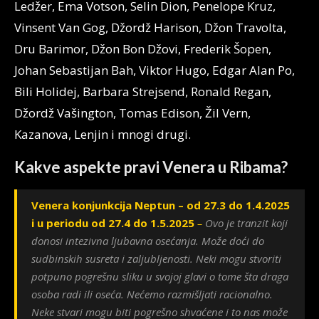
Ledžer, Ema Votson, Selin Dion, Penelope Kruz,
Vinsent Van Gog, Džordž Harison, Džon Travolta,
Dru Barimor, Džon Bon Džovi, Frederik Šopen,
Johan Sebastijan Bah, Viktor Hugo, Edgar Alan Po,
Bili Holidej, Barbara Strejsend, Ronald Regan,
Džordž Vašington, Tomas Edison, Žil Vern,
Kazanova, Lenjin i mnogi drugi.
Kakve aspekte pravi Venera u Ribama?
Venera konjunkcija Neptun – od 27.3 do 1.4.2025
i u periodu od 27.4 do 1.5.2025
–
Ovo je tranzit koji
donosi intezivna ljubavna osećanja. Može doći do
sudbinskih susreta i zaljubljenosti. Neki mogu stvoriti
potpuno pogrešnu sliku u svojoj glavi o tome šta draga
osoba radi ili oseća. Nećemo razmišljati racionalno.
Neke stvari mogu biti pogrešno shvaćene i to nas može