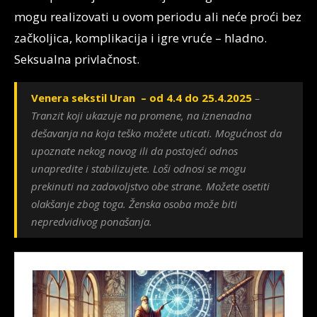
mogu realizovati u ovom periodu ali neće proći bez
začkoljica, komplikacija i igre vruće – hladno.
Seksualna privlačnost.
Venera sekstil Uran – od 4.4 do 25.4.2025
–
Tranzit koji ukazuje na promene, na iznenadna
dešavanja na koja teško možete uticati. Mogućnost da
upoznate nekog novog ili da postojeći odnos
unapredite i stabilizujete. Loši odnosi se mogu
prekinuti na zadovoljstvo obe strane. Možete osetiti
olakšanje zbog toga. Ženska osoba može biti
nepredvidivog ponašanja.