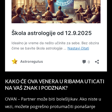
KAKO ĆE OVA VENERA U RIBAMA UTICATI
NA VAŠ ZNAK I PODZNAK?
OVAN – Partner može biti bolešljikav. Ako niste u
vezi, možete pogrešno protumačiti ponašanje