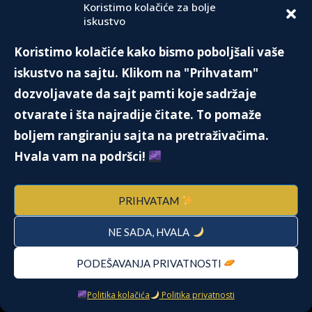
Koristimo kolačiće za bolje
iskustvo
Koristimo kolačiće kako bismo poboljšali vaše
iskustvo na sajtu. Klikom na "Prihvatam"
dozvoljavate da sajt pamti koje sadržaje
otvarate i šta najradije čitate. To pomaže
boljem rangiranju sajta na pretraživačima.
Hvala vam na podršci!
PRIHVATAM
NE SADA, HVALA
PODEŠAVANJA PRIVATNOSTI
Politika kolačića
Politika privatnosti