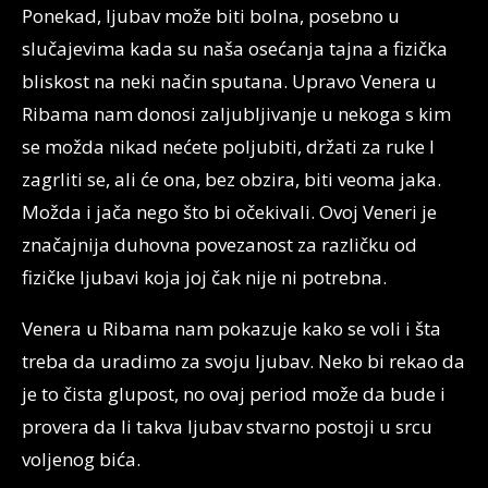
Ponekad, ljubav može biti bolna, posebno u
slučajevima kada su naša osećanja tajna a fizička
bliskost na neki način sputana. Upravo Venera u
Ribama nam donosi zaljubljivanje u nekoga s kim
se možda nikad nećete poljubiti, držati za ruke I
zagrliti se, ali će ona, bez obzira, biti veoma jaka.
Možda i jača nego što bi očekivali. Ovoj Veneri je
značajnija duhovna povezanost za različku od
fizičke ljubavi koja joj čak nije ni potrebna.
Venera u Ribama nam pokazuje kako se voli i šta
treba da uradimo za svoju ljubav. Neko bi rekao da
je to čista glupost, no ovaj period može da bude i
provera da li takva ljubav stvarno postoji u srcu
voljenog bića.