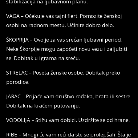
stabilizacija na ljubavnom planu.
VAGA – Očekuje vas tajni flert. Pomozite ženskoj
osobi na radnom mestu. Učinite dobro delo.
ŠKOPRIJA – Ovo je za vas srećan ljubavni period.
Neke Škorpije mogu započeti novu vezu i zaljubiti
se. Dobitak u igrama na sreću.
STRELAC – Poseta ženske osobe. Dobitak preko
porodice.
JARAC – Prijaće vam društvo rođaka, brata ili sestre.
Dobitak na kraćem putovanju.
VODOLIJA – Stižu vam dobici. Uzdržite se od hrane.
RIBE – Mnogi će vam reći da ste se prolepšali. Šta je