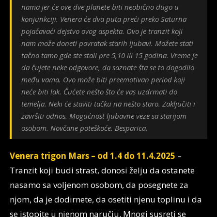
nama jer će ove dve planete biti neobično dugo u
konjunkciji. Venera će dva puta preći preko Saturna
pojačavaći dejstvo ovog aspekta. Ovo je tranzit koji
nam može doneti povratak starih ljubavi. Možete stati
tačno tamo gde ste stali pre 5,10 ili 15 godina. Vreme je
da čujete neke odgovore, da saznate šta se to dogodilo
među vama. Ovo može biti preemotivan period koji
neće biti lak. Čućete nešto što će vas uzdrmati do
temelja. Neki će staviti tačku na nešto staro. Zaključiti i
završiti odnos. Mogućnost ljubavne veze sa starijom
osobom. Novčane poteškoće. Besparica.
Venera trigon Mars – od 1.4 do 11.4.2025
–
Tranzit koji budi strast, donosi želju da ostanete
nasamo sa voljenom osobom, da posegnete za
njom, da je dodirnete, da osetiti njenu toplinu i da
se istopite u njenom naručju. Mnogi susreti se