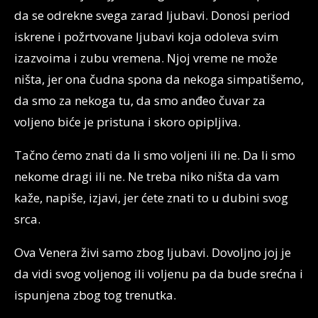
da se odrekne svega zarad ljubavi. Donosi period
iskrene i požrtvovane ljubavi koja odoleva svim
izazvoima i zubu vremena. Njoj vreme ne može
ništa, jer ona čudna spona da nekoga simpatišemo,
da smo za nekoga tu, da smo anđeo čuvar za
voljeno biće je pristuna i skoro opipljiva.
Tačno ćemo znati da li smo voljeni ili ne. Da li smo
nekome dragi ili ne. Ne treba niko ništa da vam
kaže, napiše, izjavi, jer ćete znati to u dubini svog
srca.
Ova Venera živi samo zbog ljubavi. Dovoljno joj je
da vidi svog voljenog ili voljenu pa da bude srećna i
ispunjena zbog tog trenutka.