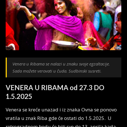
Venera u Ribama se nalazi u znaku svoje egzaltacije.
Sada možete verovati u čuda. Sudbinski susreti.
VENERA U RIBAMA od 27.3 DO
1.5.2025
Venera se kreće unazad i iz znaka Ovna se ponovo
vratila u znak Riba gde će ostati do 1.5.2025. U
retrogradnom hodu će biti sve do 13. aprila kada