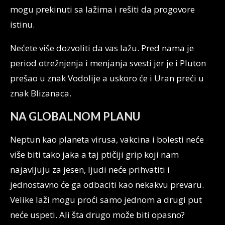
mogu prekinuti sa lažima i rešiti da progovore
istinu.
Nećete više dozvoliti da vas lažu. Pred nama je
period otrežnjenja i menjanja svesti jer je i Pluton
prešao u znak Vodolije a uskoro će i Uran preći u
znak Blizanaca.
NA GLOBALNOM PLANU
Neptun kao planeta virusa, vakcina i bolesti neće
više biti tako jaka a taj ptičiji grip koji nam
najavljuju za jesen, ljudi neće prihvatiti i
jednostavno će ga odbaciti kao nekakvu prevaru.
Velike laži mogu proći samo jednom a drugi put
neće uspeti. Ali šta drugo može biti opasno?