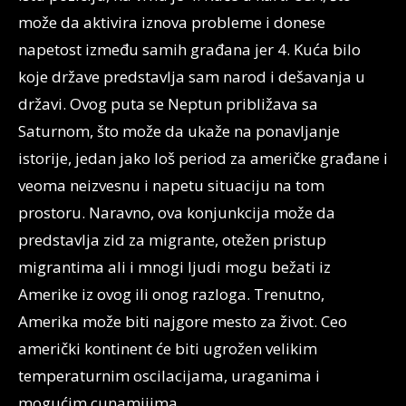
može da aktivira iznova probleme i donese
napetost između samih građana jer 4. Kuća bilo
koje države predstavlja sam narod i dešavanja u
državi. Ovog puta se Neptun približava sa
Saturnom, što može da ukaže na ponavljanje
istorije, jedan jako loš period za američke građane i
veoma neizvesnu i napetu situaciju na tom
prostoru. Naravno, ova konjunkcija može da
predstavlja zid za migrante, otežen pristup
migrantima ali i mnogi ljudi mogu bežati iz
Amerike iz ovog ili onog razloga. Trenutno,
Amerika može biti najgore mesto za život. Ceo
američki kontinent će biti ugrožen velikim
temperaturnim oscilacijama, uraganima i
mogućim cunamijima.