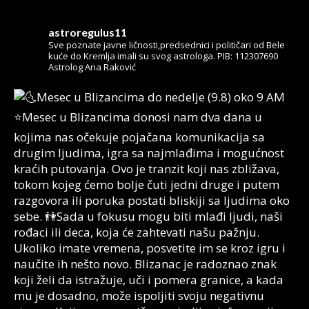
astroregulus11
Sve poznate javne ličnosti,predsednici i političari od Bele
kuće do Kremlja imali su svog astrologa.
PIB: 112307690
Astrolog Ana Raković