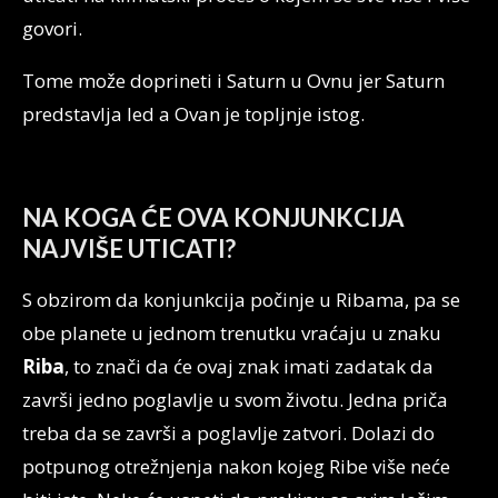
govori.
Tome može doprineti i Saturn u Ovnu jer Saturn
predstavlja led a Ovan je topljnje istog.
NA KOGA ĆE OVA KONJUNKCIJA
NAJVIŠE UTICATI?
S obzirom da konjunkcija počinje u Ribama, pa se
obe planete u jednom trenutku vraćaju u znaku
Riba
, to znači da će ovaj znak imati zadatak da
završi jedno poglavlje u svom životu. Jedna priča
treba da se završi a poglavlje zatvori. Dolazi do
potpunog otrežnjenja nakon kojeg Ribe više neće