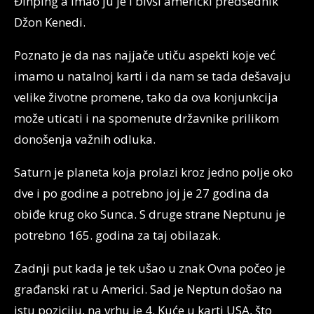
Đinping a imao ju je i bivši američki predsednik
Džon Kenedi.
Poznato je da nas najjače utiču aspekti koje već
imamo u natalnoj karti i da nam se tada dešavaju
velike životne promene, tako da ova konjunkcija
može uticati i na spomenute državnike prilikom
donošenja važnih odluka.
Saturn je planeta koja prolazi kroz jedno polje oko
dve i po godine a potrebno joj je 27 godina da
obiđe krug oko Sunca. S druge strane Neptunu je
potrebno 165. godina za taj obilazak.
Zadnji put kada je tek ušao u znak Ovna počeo je
građanski rat u Americi. Sad je Neptun došao na
istu poziciju, na vrhu je 4. Kuće u karti USA, što