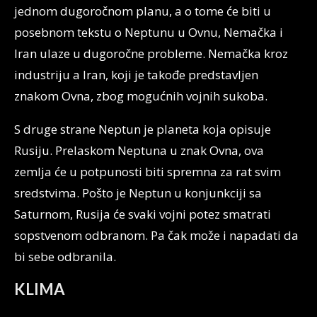
jednom dugoročnom planu, a o tome će biti u
posebnom tekstu o Neptunu u Ovnu, Nemačka i
Iran ulaze u dugoročne probleme. Nemačka kroz
industriju a Iran, koji je takođe predstavljen
znakom Ovna, zbog mogućnih vojnih sukoba.
S druge strane Neptun je planeta koja opisuje
Rusiju. Prelaskom Neptuna u znak Ovna, ova
zemlja će u potpunosti biti spremna za rat svim
sredstvima. Pošto je Neptun u konjunkciji sa
Saturnom, Rusija će svaki vojni potez smatrati
sopstvenom odbranom. Pa čak može i napadati da
bi sebe odbranila.
KLIMA