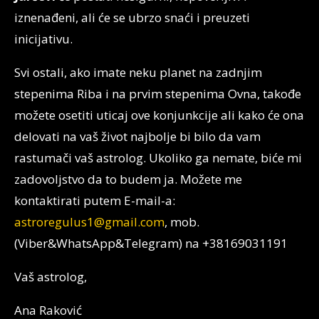
iznenađeni, ali će se ubrzo snaći i preuzeti
inicijativu.
Svi ostali, ako imate neku planet na zadnjim
stepenima Riba i na prvim stepenima Ovna, takođe
možete osetiti uticaj ove konjunkcije ali kako će ona
delovati na vaš život najbolje bi bilo da vam
rastumači vaš astrolog. Ukoliko ga nemate, biće mi
zadovoljstvo da to budem ja. Možete me
kontaktirati putem E-mail-a:
astroregulus1@gmail.com
, mob.
(Viber&WhatsApp&Telegram) na +38169031191
Vaš astrolog,
Ana Raković