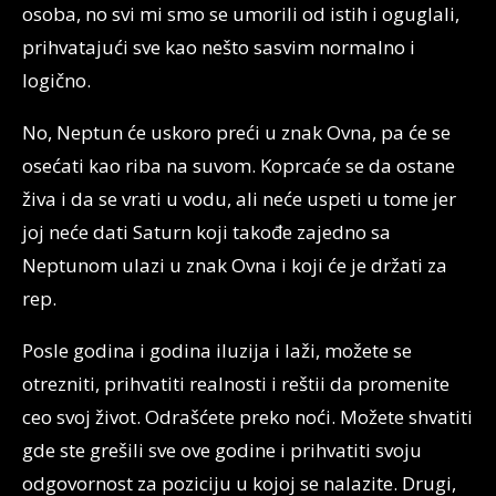
osoba, no svi mi smo se umorili od istih i oguglali,
prihvatajući sve kao nešto sasvim normalno i
logično.
No, Neptun će uskoro preći u znak Ovna, pa će se
osećati kao riba na suvom. Koprcaće se da ostane
živa i da se vrati u vodu, ali neće uspeti u tome jer
joj neće dati Saturn koji takođe zajedno sa
Neptunom ulazi u znak Ovna i koji će je držati za
rep.
Posle godina i godina iluzija i laži, možete se
otrezniti, prihvatiti realnosti i reštii da promenite
ceo svoj život. Odrašćete preko noći. Možete shvatiti
gde ste grešili sve ove godine i prihvatiti svoju
odgovornost za poziciju u kojoj se nalazite. Drugi,