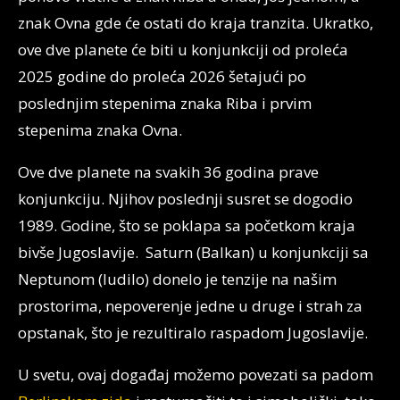
znak Ovna gde će ostati do kraja tranzita. Ukratko,
ove dve planete će biti u konjunkciji od proleća
2025 godine do proleća 2026 šetajući po
poslednjim stepenima znaka Riba i prvim
stepenima znaka Ovna.
Ove dve planete na svakih 36 godina prave
konjunkciju. Njihov poslednji susret se dogodio
1989. Godine, što se poklapa sa početkom kraja
bivše Jugoslavije. Saturn (Balkan) u konjunkciji sa
Neptunom (ludilo) donelo je tenzije na našim
prostorima, nepoverenje jedne u druge i strah za
opstanak, što je rezultiralo raspadom Jugoslavije.
U svetu, ovaj događaj možemo povezati sa padom