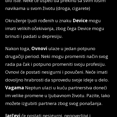
biti iste. Neke će uspeti da prekinu sa svim lošim
navikama u svom životu (droga, cigarete)
Okruženje ljudi rođenih u znaku
Device
mogu
imati velikih očekivanja, zbog čega Device mogu
brinuti i padati u depresiju.
Nakon toga,
Ovnovi
ulaze u jedan potpuno
drugačiji period. Neki mogu promeniti način svog
rada pa čak i potpuno promeniti svoju profesiju.
Ovnovi će postati nesigurni i povučeni. Neće imati
dovoljno hrabrosti da sprovedu svoje ideje u delo.
Vagama
Neptun ulazi u kuću partnerstva doneći
im velike promene u ljubavnom životu. Pazite, lako
možete izgubiti partnera zbog svog ponašanja.
Jarčevi
će postati nesigurni, nepoverljivi i