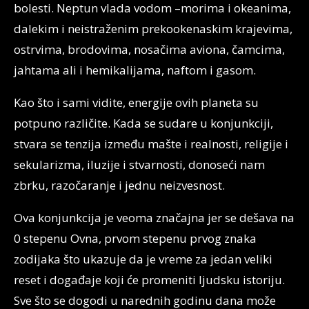
bolesti. Neptun vlada vodom –morima i okeanima,
dalekim i neistraženim prekookenaskim krajevima,
ostrvima, brodovima, nosačima aviona, čamcima,
jahtama ali i hemikalijama, naftom i gasom.
Kao što i sami vidite, energije ovih planeta su
potpuno različite. Kada se sudare u konjunkciji,
stvara se tenzija između mašte i realnosti, religije i
sekularizma, iluzije i stvarnosti, donoseći nam
zbrku, razočaranje i jednu neizvesnost.
Ova konjunkcija je veoma značajna jer se dešava na
0 stepenu Ovna, prvom stepenu prvog znaka
zodijaka što ukazuje da je vreme za jedan veliki
reset i događaje koji će promeniti ljudsku istoriju.
Sve što se dogodi u narednih godinu dana može