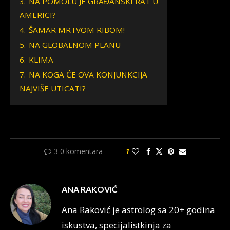
3.
NA POMOLU JE GRAĐANSKI RAT U
AMERICI?
4.
ŠAMAR MRTVOM RIBOM!
5.
NA GLOBALNOM PLANU
6.
KLIMA
7.
NA KOGA ĆE OVA KONJUNKCIJA
NAJVIŠE UTICATI?
3 0 komentara
1
ANA RAKOVIĆ
Ana Raković je astrolog sa 20+ godina
iskustva, specijalistkinja za