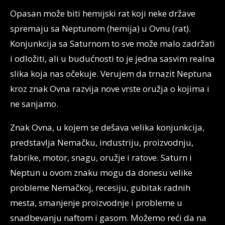
Opasan može biti hemijski rat koji neke države
spremaju sa Neptunom (hemija) u Ovnu (rat).
Konjunkcija sa Saturnom to sve može malo zadržati
i odložiti, ali u budućnosti to je jedna sasvim realna
slika koja nas očekuje. Verujem da trnazit Neptuna
kroz znak Ovna razvija nove vrste oružja o kojima i
ne sanjamo.
Znak Ovna, u kojem se dešava velika konjunkcija,
predstavlja Nemačku, industriju, proizvodnju,
fabrike, motor, snagu, oružje i ratove. Saturn i
Neptun u ovom znaku mogu da donesu velike
probleme Nemačkoj, recesiju, gubitak radnih
mesta, smanjenje proizvodnje i probleme u
snadbevanju naftom i gasom. Možemo reći da na