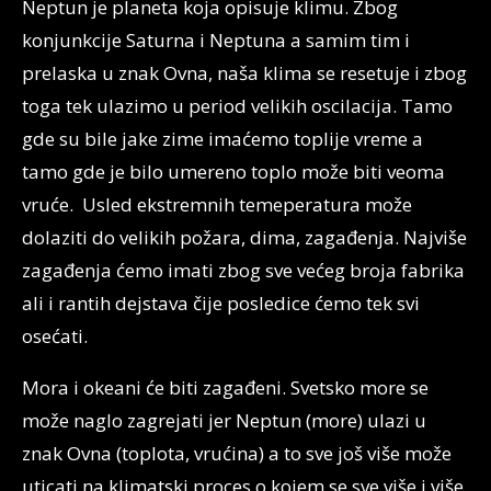
Neptun je planeta koja opisuje klimu. Zbog
konjunkcije Saturna i Neptuna a samim tim i
prelaska u znak Ovna, naša klima se resetuje i zbog
toga tek ulazimo u period velikih oscilacija. Tamo
gde su bile jake zime imaćemo toplije vreme a
tamo gde je bilo umereno toplo može biti veoma
vruće. Usled ekstremnih temeperatura može
dolaziti do velikih požara, dima, zagađenja. Najviše
zagađenja ćemo imati zbog sve većeg broja fabrika
ali i rantih dejstava čije posledice ćemo tek svi
osećati.
Mora i okeani će biti zagađeni. Svetsko more se
može naglo zagrejati jer Neptun (more) ulazi u
znak Ovna (toplota, vrućina) a to sve još više može
uticati na klimatski proces o kojem se sve više i više