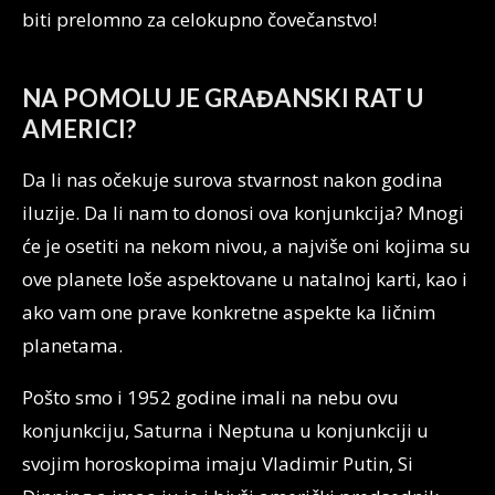
biti prelomno za celokupno čovečanstvo!
NA POMOLU JE GRAĐANSKI RAT U
AMERICI?
Da li nas očekuje surova stvarnost nakon godina
iluzije. Da li nam to donosi ova konjunkcija? Mnogi
će je osetiti na nekom nivou, a najviše oni kojima su
ove planete loše aspektovane u natalnoj karti, kao i
ako vam one prave konkretne aspekte ka ličnim
planetama.
Pošto smo i 1952 godine imali na nebu ovu
konjunkciju, Saturna i Neptuna u konjunkciji u
svojim horoskopima imaju Vladimir Putin, Si