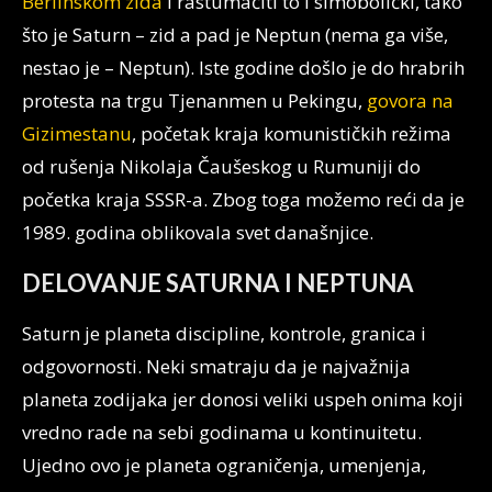
Berlinskom zida
i rastumačiti to i simobolički, tako
što je Saturn – zid a pad je Neptun (nema ga više,
nestao je – Neptun). Iste godine došlo je do hrabrih
protesta na trgu Tjenanmen u Pekingu,
govora na
Gizimestanu
, početak kraja komunističkih režima
od rušenja Nikolaja Čaušeskog u Rumuniji do
početka kraja SSSR-a. Zbog toga možemo reći da je
1989. godina oblikovala svet današnjice.
DELOVANJE SATURNA I NEPTUNA
Saturn je planeta discipline, kontrole, granica i
odgovornosti. Neki smatraju da je najvažnija
planeta zodijaka jer donosi veliki uspeh onima koji
vredno rade na sebi godinama u kontinuitetu.
Ujedno ovo je planeta ograničenja, umenjenja,