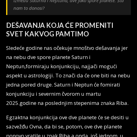
između Saturna i Neptuna, dve jako spore planete. Šta
nam to donosi?
DEŠAVANJA KOJA ĆE PROMENITI
SVET KAKVOG PAMTIMO
Sledeće godine nas očekuje mnoštvo dešavanja jer
na nebu dve spore planete Saturn i
Neptun,formiraju konjunkciju, najjači mogući
aspekt u astrologiji. To znači da će one biti na nebu
jedna pored druge. Saturn i Neptun će fomirati
konjunkciju i severnim čvorom u martu
2025.godine na poslednjim stepenima znaka Riba.
Egzaktna konjunkcija ove dve planete će se desiti u
sazvežđu Ovna, da bi se, potom, ove dve planete
ponovo vratile u znak Riba a onda, još jednom, u