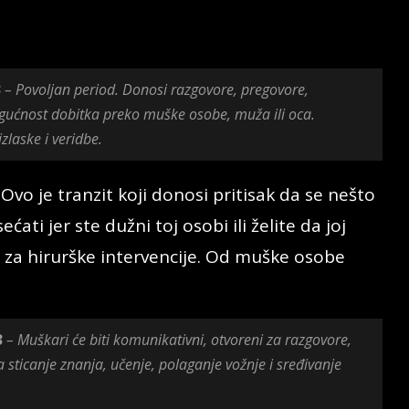
3
– Povoljan period. Donosi razgovore, pregovore,
gućnost dobitka preko muške osobe, muža ili oca.
zlaske i veridbe.
Ovo je tranzit koji donosi pritisak da se nešto
ćati jer ste dužni toj osobi ili želite da joj
 za hirurške intervencije. Od muške osobe
3
– Muškari će biti komunikativni, otvoreni za razgovore,
a sticanje znanja, učenje, polaganje vožnje i sređivanje