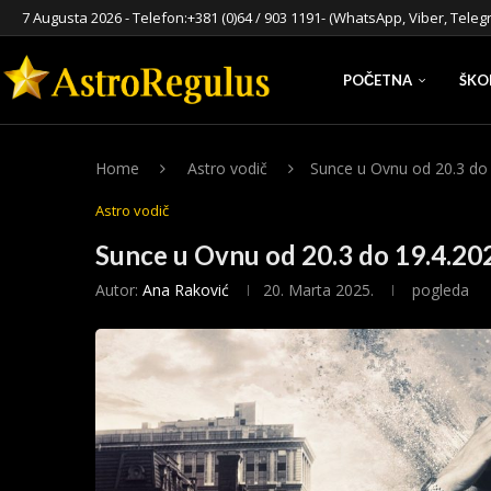
7 Augusta 2026 - Telefon:
+381 (0)64 / 903 1191
- (WhatsApp, Viber, Teleg
POČETNA
ŠKO
Home
Astro vodič
Sunce u Ovnu od 20.3 do
Astro vodič
Sunce u Ovnu od 20.3 do 19.4.20
Autor:
Ana Raković
20. Marta 2025.
pogleda