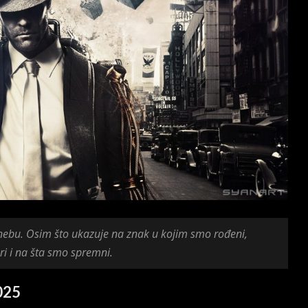
 nebu. Osim što ukazuje na znak u kojim smo rođeni,
i i na šta smo spremni.
025