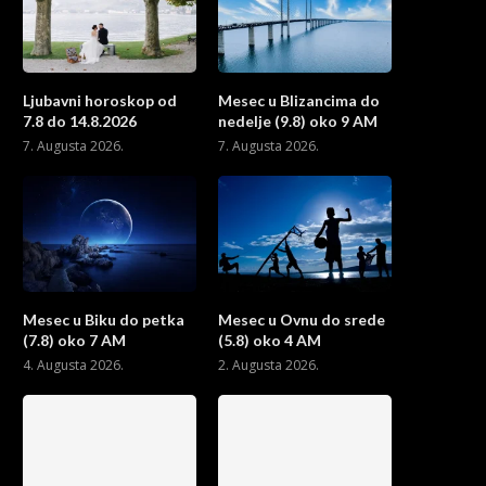
Ljubavni horoskop od
Mesec u Blizancima do
7.8 do 14.8.2026
nedelje (9.8) oko 9 AM
7. Augusta 2026.
7. Augusta 2026.
Mesec u Biku do petka
Mesec u Ovnu do srede
(7.8) oko 7 AM
(5.8) oko 4 AM
4. Augusta 2026.
2. Augusta 2026.