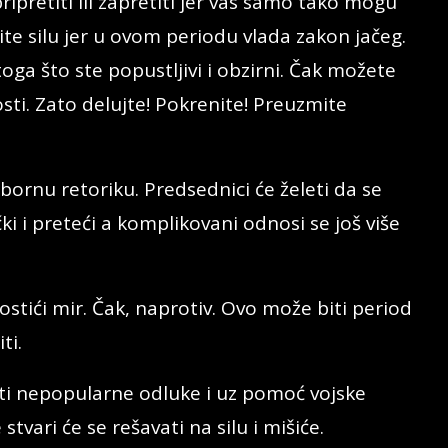
ripretiti ili zapretiti jer vas samo tako mogu
ite silu jer u ovom periodu vlada zakon jačeg.
toga što ste popustljivi i obzirni. Čak možete
sti. Zato delujte! Pokrenite! Preuzmite
ornu retoriku. Predsednici će želeti da se
ki i preteći a komplikovani odnosi se još više
stići mir. Čak, naprotiv. Ovo može biti period
ti.
i nepopularne odluke i uz pomoć vojske
tvari će se rešavati na silu i mišiće.