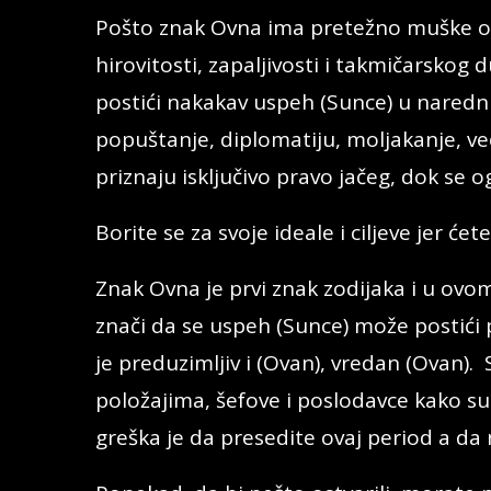
Pošto znak Ovna ima pretežno muške oso
hirovitosti, zapaljivosti i takmičarskog
postići nakakav uspeh (Sunce) u naredn
popuštanje, diplomatiju, moljakanje, ve
priznaju isključivo pravo jačeg, dok se 
Borite se za svoje ideale i ciljeve jer ć
Znak Ovna je prvi znak zodijaka i u ovom 
znači da se uspeh (Sunce) može postići
je preduzimljiv i (Ovan), vredan (Ovan)
položajima, šefove i poslodavce kako su
greška je da presedite ovaj period a da 