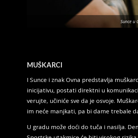
Sunce u 
MUŠKARCI
I Sunce i znak Ovna predstavlja muškarc
inicijativu, postati direktni u komunika
verujte, učiniće sve da je osvoje. Muška
im neće manjkati, pa bi dame trebale d
U gradu može doći do tuča i nasilja. D
Sportske utakmice će biti visokog rizika.