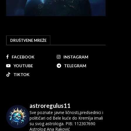
DRUŠTVENE MREŽE
FACEBOOK
INSTAGRAM
YOUTUBE
TELEGRAM
TIKTOK
astroregulus11
Sve poznate javne ličnosti,predsednici i
političari od Bele kuće do Kremlja imali
su svog astrologa.
PIB: 112307690
Astrolog Ana Raković