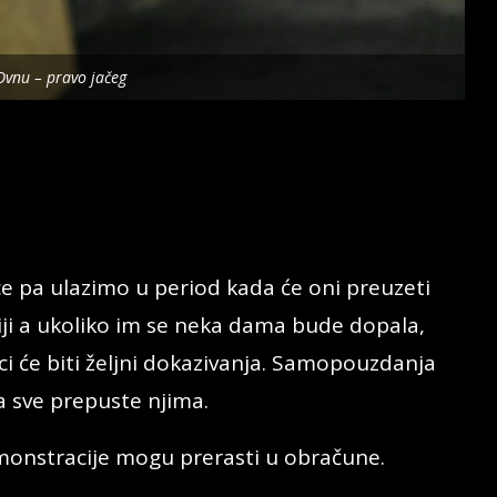
Ovnu – pravo jačeg
e pa ulazimo u period kada će oni preuzeti
ciji a ukoliko im se neka dama bude dopala,
rci će biti željni dokazivanja. Samopouzdanja
a sve prepuste njima.
emonstracije mogu prerasti u obračune.