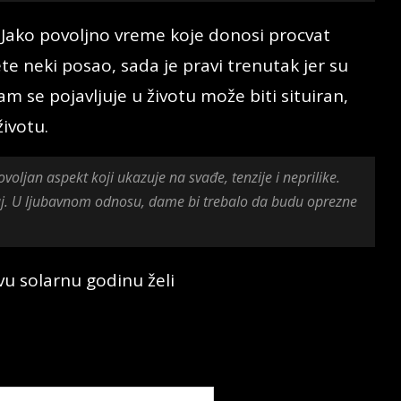
Jako povoljno vreme koje donosi procvat
ete neki posao, sada je pravi trenutak jer su
m se pojavljuje u životu može biti situiran,
ivotu.
voljan aspekt koji ukazuje na svađe, tenzije i neprilike.
kraj. U ljubavnom odnosu, dame bi trebalo da budu oprezne
u solarnu godinu želi