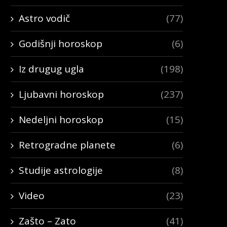
Astro vodič
(77)
Godišnji horoskop
(6)
Iz drugug ugla
(198)
Ljubavni horoskop
(237)
Nedeljni horoskop
(15)
Retrogradne planete
(6)
Studije astrologije
(8)
Video
(23)
Zašto – Zato
(41)