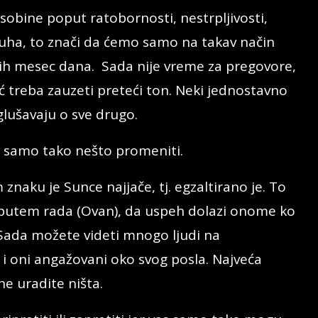
bine poput ratobornosti, nestrpljivosti,
 duha, to znači da ćemo samo na takav način
ih mesec dana. Sada nije vreme za pregovore,
ć treba zauzeti preteći ton. Neki jednostavno
oglušavaju o sve drugo.
ete samo tako nešto promeniti.
znaku je Sunce najjače, tj. egzaltirano je. To
 putem rada (Ovan), da uspeh dolazi onome ko
. Sada možete videti mnogo ljudi na
 i oni angažovani oko svog posla. Najveća
ne uradite ništa.