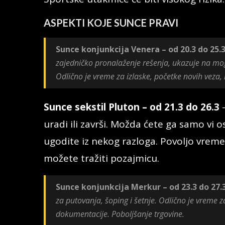
ASPEKTI KOJE SUNCE PRAVI
Sunce konjunkcija Venera – od 20.3 do 25.
zajedničko pronalaženje rešenja, ukazuje na mo
Odlično je vreme za izlaske, početke novih veza, i
Sunce sekstil Pluton – od 21.3 do 26.3
-
uradi ili završi. Možda ćete ga samo vi ose
ugodite iz nekog razloga. Povoljo vreme
možete tražiti pozajmicu.
Sunce konjunkcija Merkur – od 23.3 do 27.
za putovanja, šoping i šetnje. Odlično je vreme z
dokumentacije. Poboljšanje trgovine.