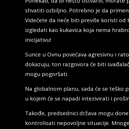
Ponekad, da bi nešto ostvarili, morate p
shvatiti ozbiljno. Potrebno je da primen
Videćete da neće biti previše koristi od 
izgledati kao kukavica koja nema hrabro
inicijativu!
Sunce u Ovnu povećava agresivnu i ratob
dokazuju, ton razgovora će biti svađalač
mogu pogoršati.
Na globalnom planu, sada će se teško po
u kojem će se napadi intezivirati i proširi
Takođe, predsednici država mogu donet
kontrolisati nepovoljne situacije. Mnoge s