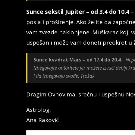
Sunce sekstil Jupiter – od 3.4 do 10.4
– 
posla i proširenje. Ako želite da započn
vam zvezde naklonjene. Muškarac koji va
uspešan i može vam doneti preokret u ž
Sunce kvadrat Mars – od 17.4 do 20.4
– Nepo
Izbegavajte autoritete jer možete izvući deblji 
i da izbegavaju svađe. Trošak.
Dragim Ovnovima, srećnu i uspešnu Nov
Astrolog,
Ana Raković