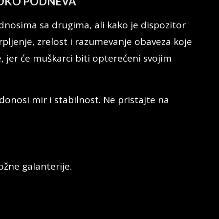
) OKO PODNEVA
 odnosima sa drugima, ali kako je dispozitor
rpljenje, zrelost i razumevanje obaveza koje
 jer će muškarci biti opterećeni svojim
donosi mir i stabilnost. Ne pristajte na
ožne galanterije.