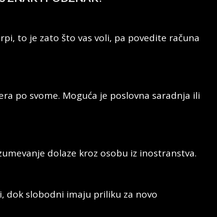
rpi, to je zato što vas voli, pa povedite računa
tera po svome. Moguća je poslovna saradnja ili
azumevanje dolaze kroz osobu iz inostranstva.
i, dok slobodni imaju priliku za novo