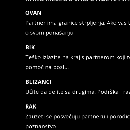
OVAN
Partner ima granice strpljenja. Ako vas t
o svom ponašanju.
BIK
Teško izlazite na kraj s partnerom koji 
pomoć na poslu.
BLIZANCI
Učite da delite sa drugima. Podrška i r
RAK
Zauzeti se posvećuju partneru i porodic
poznanstvo.