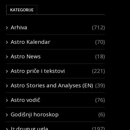
KATEGORIJE
Arhiva
(712)
Astro Kalendar
(70)
Astro News
(18)
Astro priče i tekstovi
(221)
Astro Stories and Analyses (EN)
(39)
Astro vodič
(76)
Godišnji horoskop
(6)
Iz drugug ugla
(197)