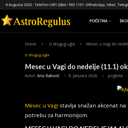
6 Augusta 2026 - Telefon:
+381 (0)64 / 903 1191
- (WhatsApp, Viber, Teleg
POČETNA
ŠKO
Home
Iz drugug ugla
Mesec u Vagi do nedel
Iz drugug ugla
Mesec u Vagi do nedelje (11.1) o
Autor:
Ana Raković
8. Januara 2026.
pogleda
Mesec u Vagi
stavlja snažan akcenat na 
potrebu za harmonijom.