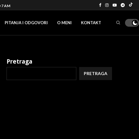
O 7 AM
PITANJA I ODGOVORI
O MENI
KONTAKT
Pretraga
PRETRAGA