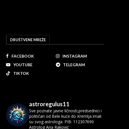
DRUŠTVENE MREŽE
FACEBOOK
INSTAGRAM
YOUTUBE
TELEGRAM
TIKTOK
astroregulus11
Sve poznate javne ličnosti,predsednici i
političari od Bele kuće do Kremlja imali
su svog astrologa.
PIB: 112307690
Astrolog Ana Raković