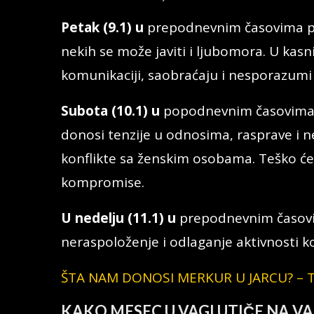
Petak (9.1) u
prepodnevnim časovima par
nekih se može javiti i ljubomora. U ka
komunikaciji, saobraćaju i nesporazu
Subota (10.1) u
popodnevnim časovima M
donosi tenzije u odnosima, rasprave i ne
konflikte sa ženskim osobama. Teško ćete
kompromise.
U nedelju (11.1) u
prepodnevnim časov
neraspoloženje i odlaganje aktivnosti k
ŠTA NAM DONOSI MERKUR U JARCU? – T
KAKO MESEC U VAGI UTIČE NA V