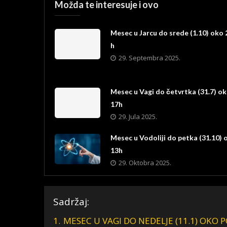
Možda te interesuje i ovo
Mesec u Jarcu do srede (1.10) oko 
h
29. Septembra 2025.
Mesec u Vagi do četvrtka (31.7) o
17h
29. Jula 2025.
Mesec u Vodoliji do petka (31.10) 
13h
29. Oktobra 2025.
Sadržaj:
1.
MESEC U VAGI DO NEDELJE (11.1) OKO