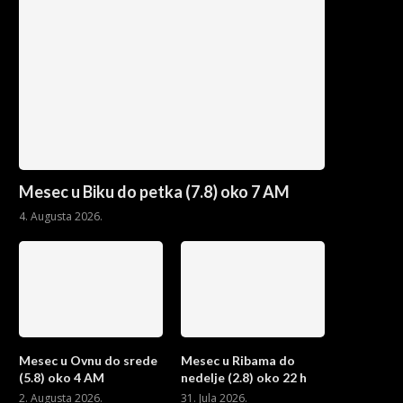
Mesec u Biku do petka (7.8) oko 7 AM
4. Augusta 2026.
Mesec u Ovnu do srede
Mesec u Ribama do
(5.8) oko 4 AM
nedelje (2.8) oko 22 h
2. Augusta 2026.
31. Jula 2026.