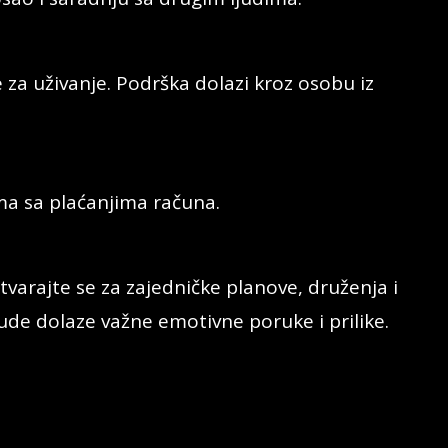
za uživanje. Podrška dolazi kroz osobu iz
ama sa plaćanjima računa.
tvarajte se za zajedničke planove, druženja i
ljude dolaze važne emotivne poruke i prilike.