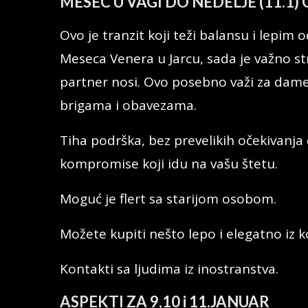
MESEC U VAGI
DO NEDELJE (11.1
Ovo je tranzit koji teži balansu i lepim
Meseca Venera u Jarcu, sada je važno st
partner nosi. Ovo posebno važi za dame,
brigama i obavezama.
Tiha podrška, bez prevelikih očekivanja 
kompromise koji idu na vašu štetu.
Moguć je flert sa starijom osobom.
Možete kupiti nešto lepo i elegatno iz k
Kontakti sa ljudima iz inostranstva.
ASPEKTI ZA 9,10 i 11.JANUAR