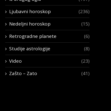
Ljubavni horoskop
(236)
Nedeljni horoskop
(15)
Retrogradne planete
(6)
Studije astrologije
(8)
Video
(23)
Zašto – Zato
(41)