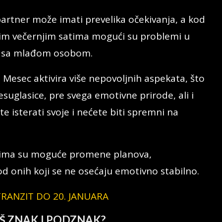
tner može imati prevelika očekivanja, a kod
snim večernjim satima mogući su problemi u
mi sa mlađom osobom.
esec aktivira više nepovoljnih aspekata, što
suglasice, pre svega emotivne prirode, ali i
 isterati svoje i nećete biti spremni na
ima su moguće promene planova,
od onih koji se ne osećaju emotivno stabilno.
RANZIT DO 20. JANUARA
AŠ ZNAK I PODZNAK
?