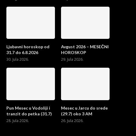
Ljubavni horoskop od
Avgust 2026 – MESEČNI
31.7 do 6.8.2026
HOROSKOP
30. Jula 2026.
29. Jula 2026.
Pun Mesec u Vodoliji i
Mesec u Jarcu do srede
tranzit do petka (31.7)
(29.7) oko 3 AM
28. Jula 2026.
26. Jula 2026.