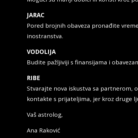
JARAC
Pored brojnih obaveza pronađite vreme 
inostranstva.
VODOLIJA
Budite pažljiviji s finansijama i obavez
RIBE
Stvarajte nova iskustva sa partnerom, o
kontakte s prijateljima, jer kroz druge 
Vaš astrolog,
Ana Raković