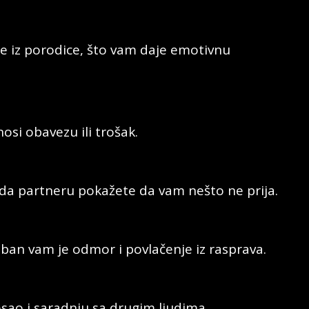
e iz porodice, što vam daje emotivnu
nosi obavezu ili trošak.
n da partneru pokažete da vam nešto ne prija.
eban vam je odmor i povlačenje iz rasprava.
posao i saradnju sa drugim ljudima.