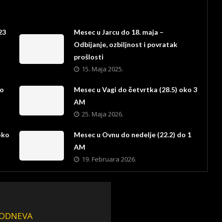
23
Mesec u Jarcu do 18. maja –
Odbijanje, ozbiljnost i povratak
prošlosti
15. Maja 2025.
ko
Mesec u Vagi do četvrtka (28.5) oko 3
AM
25. Maja 2026.
oko
Mesec u Ovnu do nedelje (22.2) do 1
AM
19. Februara 2026.
 PODNEVA