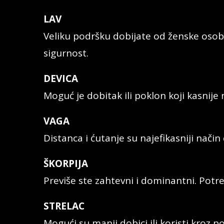
LAV
Veliku podršku dobijate od ženske osob
sigurnost.
DEVICA
Moguć je dobitak ili poklon koji kasnije 
VAGA
Distanca i ćutanje su najefikasniji nači
ŠKORPIJA
Previše ste zahtevni i dominantni. Potr
STRELAC
Mogući su manji dobici ili koristi kroz 