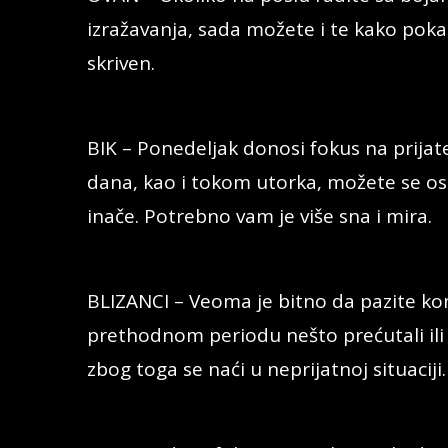
izražavanja, sada možete i te kako pokaz
skriven.
BIK – Ponedeljak donosi fokus na prijate
dana, kao i tokom utorka, možete se os
inače. Potrebno vam je više sna i mira.
BLIZANCI – Veoma je bitno da pazite kom
prethodnom periodu nešto prećutali ili s
zbog toga se naći u neprijatnoj situaciji.