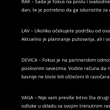
RAK – Sada je fokus na poslu i svakod
dan, te je potrebno da ga iskoristite za
LAV – Ukoliko očekujete podršku od osob
Aktuelno je planiranje putovanja, ali i 
DEVICA – Fokus je na partnerskim odnosi
poslovnim savezima. Vodite računa da n
kasnije ne biste bili oštećeni ili razočara
VAGA – Nije vam previše bitno šta drugi 
odluke u skladu sa svojim trenutnim ra