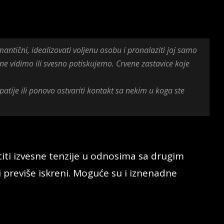
antični, idealizovati voljenu osobu i pronalaziti joj samo
 ne vidimo ili svesno potiskujemo. Crvene zastavice koje
atije ili ponovo ostvariti kontakt sa nekim u koga ste
iti izvesne tenzije u odnosima sa drugim
ili previše iskreni. Moguće su i iznenadne