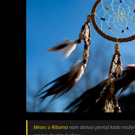
Mesec u Ribama
nam donosi period kada možemo 