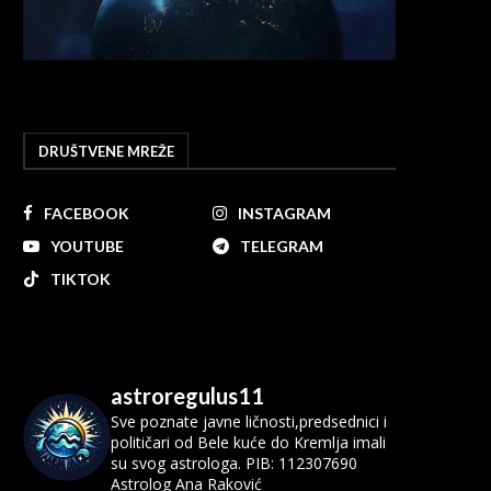
DRUŠTVENE MREŽE
FACEBOOK
INSTAGRAM
YOUTUBE
TELEGRAM
TIKTOK
astroregulus11
Sve poznate javne ličnosti,predsednici i
političari od Bele kuće do Kremlja imali
su svog astrologa.
PIB: 112307690
Astrolog Ana Raković