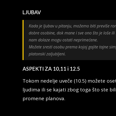
LJUBAV
Kada je ljubav u pitanju, možemo biti previše rom
dobre osobine, dok mane i sve ono što je loše ili
nam dolaze mogu ostati neprimećene.
Možete sresti osobu prema kojoj gajite tajne simp
platonski zaljubljeni.
ASPEKTI ZA 10,11 i 12.5
Tokom nedelje uveče (10.5) možete oset
ljudima ili se kajati zbog toga što ste b
promene planova.