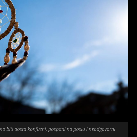
biti dosta konfuzni, pospani na poslu i neodgovorni