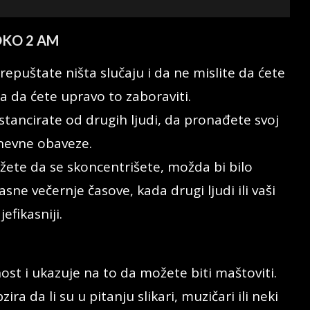
OKO 2 AM
epuštate ništa slučaju i da ne mislite da ćete
ća da ćete upravo to zaboraviti.
stancirate od drugih ljudi, da pronađete svoj
dnevne obaveze.
ožete da se skoncentrišete, možda bi bilo
ne večernje časove, kada drugi ljudi ili vaši
efikasniji.
nost i ukazuje na to da možete biti maštoviti.
ra da li su u pitanju slikari, muzičari ili neki