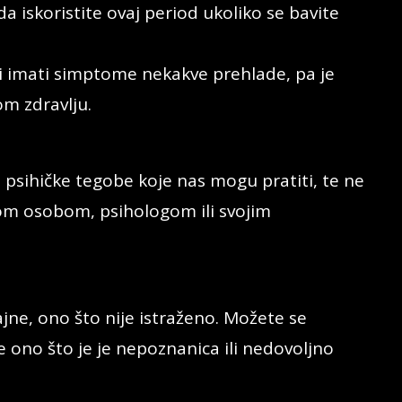
a iskoristite ovaj period ukoliko se bavite
i imati simptome nekakve prehlade, pa je
m zdravlju.
psihičke tegobe koje nas mogu pratiti, te ne
nom osobom, psihologom ili svojim
jne, ono što nije istraženo. Možete se
sve ono što je je nepoznanica ili nedovoljno