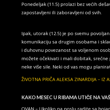
Ponedeljak (11.5) prolazi bez većih deš
zapostavljeni ili zaboravljeni od svih.
Ipak, utorak (12.5) je po svemu povolja
komunikaciju sa drugim osobama i skl
i duhovnu povezanost sa voljenom oso
možete očekivati i mali dobitak, srećne
neke više sile. Neki od vas mogu planira
ŽIVOTNA PRIČA ALEKSA ZINARDIJA – I
KAKO MESEC U RIBAMA UTIČE NA VA
OVAN – Ukoliko na poslu radite sa bojam