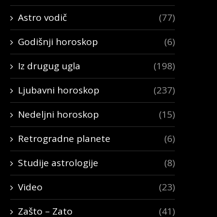
Astro vodič
(77)
Godišnji horoskop
(6)
Iz drugug ugla
(198)
Ljubavni horoskop
(237)
Nedeljni horoskop
(15)
Retrogradne planete
(6)
Studije astrologije
(8)
Video
(23)
Zašto – Zato
(41)