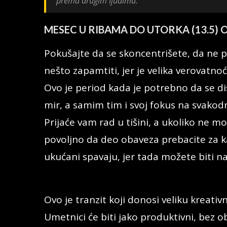
prema drugim ljudima.
MESEC U RIBAMA DO UTORKA (13.5) 
Pokušajte da se skoncentrišete, da ne pr
nešto zapamtiti, jer je velika verovatno
Ovo je period kada je potrebno da se di
mir, a samim tim i svoj fokus na svako
Prijaće vam rad u tišini, a ukoliko ne m
povoljno da deo obaveza prebacite za kas
ukućani spavaju, jer tada možete biti naj
Ovo je tranzit koji donosi veliku kreativ
Umetnici će biti jako produktivni, bez obzi