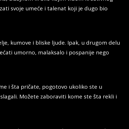
ati svoje umeće i talenat koji je dugo bio
lje, kumove i bliske ljude. Ipak, u drugom delu
ećati umorno, malaksalo i pospanije nego
e i šta pričate, pogotovo ukoliko ste u
lagali. Možete zaboraviti kome ste šta rekli i