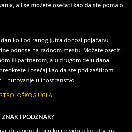
avanja, ali se možete osećati kao da ste pomalo
n dan koji od ranog jutra donosi pojačanu
adne odnose na radnom mestu. Možete osetiti
bom ili partnerom, a u drugom delu dana
 preokrete i osećaj kao da ste pod zaštitom
ti i putovanje u inostranstvo.
Z ASTROLOŠKOG UGLA
Š ZNAK I PODZNAK?
a, dizajnom ili bilo kojim vidom kreativnog