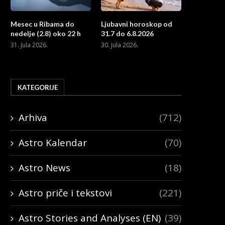
Mesec u Ribama do
Ljubavni horoskop od
nedelje (2.8) oko 22 h
31.7 do 6.8.2026
31. Jula 2026.
30. Jula 2026.
KATEGORIJE
Arhiva
(712)
Astro Kalendar
(70)
Astro News
(18)
Astro priče i tekstovi
(221)
Astro Stories and Analyses (EN)
(39)