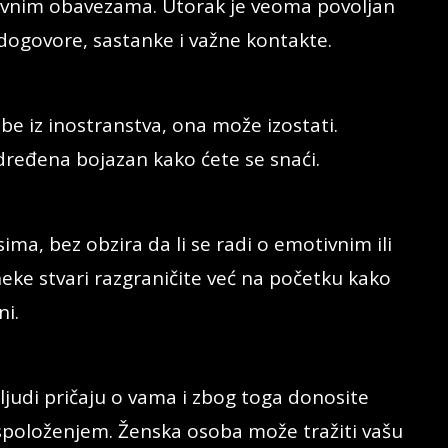
nevnim obavezama. Utorak je veoma povoljan
 dogovore, sastanke i važne kontakte.
e iz inostranstva, ona može izostati.
određena bojazan kako ćete se snaći.
ma, bez obzira da li se radi o emotivnim ili
eke stvari razgraničite već na početku kako
ni.
ljudi pričaju o vama i zbog toga donosite
spoloženjem. Ženska osoba može tražiti vašu