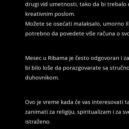
drugi vid umetnosti, tako da bi trebalo d
kreativnim poslom.
Možete se osećati malaksalo, umorno il
potrebno da povedete više računa o svo
Mesec u Ribama je često odgovoran i za 
bi bilo loše da porazgovarate sa struč
duhovnikom.
Ovo je vreme kada će vas interesovati ta
zanimati za religiju, spiritualizam i za 
istraženo.