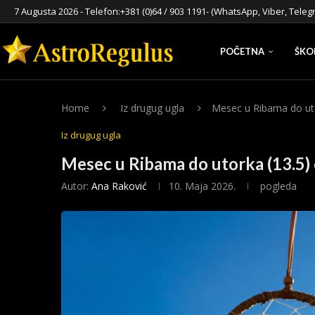
7 Augusta 2026 - Telefon:
+381 (0)64 / 903 1191
- (WhatsApp, Viber, Teleg
POČETNA
ŠKO
Home
Iz drugug ugla
Mesec u Ribama do ut
Iz drugug ugla
Mesec u Ribama do utorka (13.5)
Autor:
Ana Raković
10. Maja 2026.
pogleda