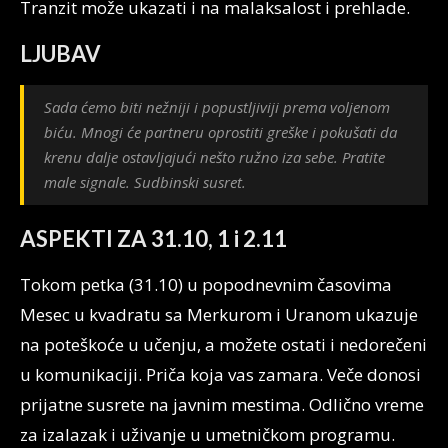
Tranzit može ukazati i na malaksalost i prehlade.
LJUBAV
Sada ćemo biti nežniji i popustljiviji prema voljenom
biću. Mnogi će partneru oprostiti greške i pokušati da
krenu dalje ostavljajući nešto ružno iza sebe. Pratite
male signale. Sudbinski susret.
ASPEKTI ZA 31.10, 1 i 2.11
Tokom petka (31.10) u popodnevnim časovima
Mesec u kvadratu sa Merkurom i Uranom ukazuje
na poteškoće u učenju, a možete ostati i nedorečeni
u komunikaciji. Priča koja vas zamara. Veče donosi
prijatne susrete na javnim mestima. Odlično vreme
za izalazak i uživanje u umetničkom programu.