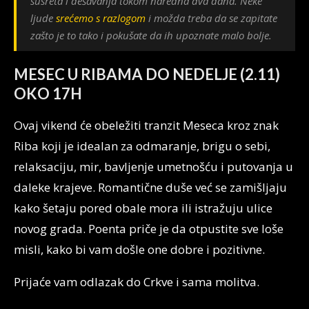
susreta i dešavanja tokom naredna dva dana. Neke
ljude
srećemo s razlogom
i možda treba da se zapitate
zašto je to tako i pokušate da ih upoznate malo bolje.
MESEC U RIBAMA DO NEDELJE (2.11)
OKO 17H
Ovaj vikend će obeležiti tranzit Meseca kroz znak
Riba koji je idealan za odmaranje, brigu o sebi,
relaksaciju, mir, bavljenje umetnošću i putovanja u
daleke krajeve. Romantične duše već se zamišljaju
kako šetaju pored obale mora ili istražuju ulice
novog grada. Poenta priče je da otpustite sve loše
misli, kako bi vam došle one dobre i pozitivne.
Prijaće vam odlazak do Crkve i sama molitva.