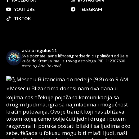
YOUTUBE
TELEGRAM
TIKTOK
astroregulus11
Sve poznate javne ličnosti,predsednici i političari od Bele
kuće do Kremlja imali su svog astrologa.
PIB: 112307690
Astrolog Ana Raković