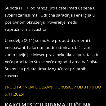
Subota (1.11) od ranog jutra ćete imati uspeha u
svojim zamislima. Odlična saradnja i energija u
poslovnom okruženju. Poverenje među
supružnicima i zaštita.
U nedelju (2.11) se možete probuditi umorni i
neispavani. Kako dan bude odmicao, biće vam
zanimljivije jer Mesec pravi nekoliko aspekata, a to
neće proći tako što se neće dogoditi ama baš ništa.
Susreti sa prijateljima. Mogućnost prijatnih
susreta.
PROČITAJ: NOVI LJUBAVNI HOROSKOP OD 31.10 DO
6.11.2025!
KAKO MESEC U RIBAMA UTIČE NA