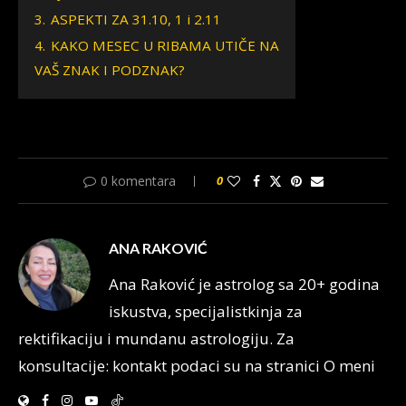
3.
ASPEKTI ZA 31.10, 1 i 2.11
4.
KAKO MESEC U RIBAMA UTIČE NA
VAŠ ZNAK I PODZNAK?
0 komentara
0
ANA RAKOVIĆ
Ana Raković je astrolog sa 20+ godina
iskustva, specijalistkinja za
rektifikaciju i mundanu astrologiju. Za
konsultacije: kontakt podaci su na stranici O meni