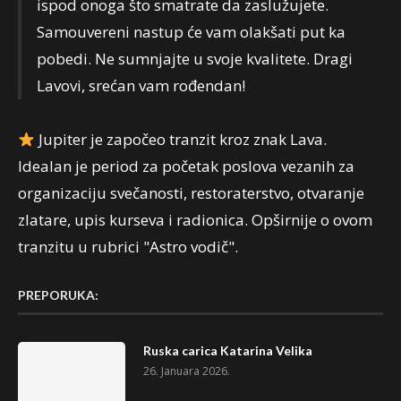
ispod onoga što smatrate da zaslužujete.
Samouvereni nastup će vam olakšati put ka
pobedi. Ne sumnjajte u svoje kvalitete. Dragi
Lavovi, srećan vam rođendan!
Jupiter je započeo tranzit kroz znak Lava.
Idealan je period za početak poslova vezanih za
organizaciju svečanosti, restoraterstvo, otvaranje
zlatare, upis kurseva i radionica. Opširnije o ovom
tranzitu u rubrici "Astro vodič".
PREPORUKA:
Ruska carica Katarina Velika
26. Januara 2026.