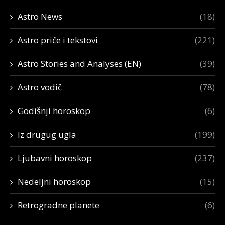
Astro News
(18)
Astro priče i tekstovi
(221)
Astro Stories and Analyses (EN)
(39)
Astro vodič
(78)
Godišnji horoskop
(6)
Iz drugug ugla
(199)
Ljubavni horoskop
(237)
Nedeljni horoskop
(15)
Retrogradne planete
(6)