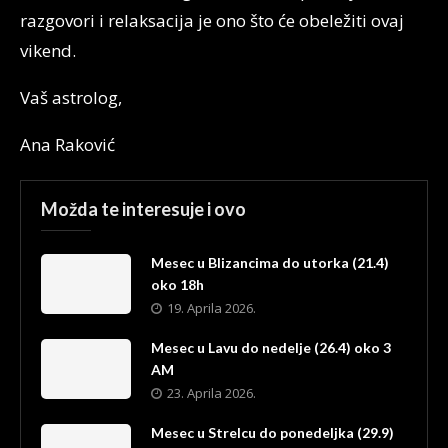
razgovori i relaksacija je ono što će obeležiti ovaj
vikend.
Vaš astrolog,
Ana Raković
Možda te interesuje i ovo
Mesec u Blizancima do utorka (21.4)
oko 18h
19. Aprila 2026.
Mesec u Lavu do nedelje (26.4) oko 3
AM
23. Aprila 2026.
Mesec u Strelcu do ponedeljka (29.9)