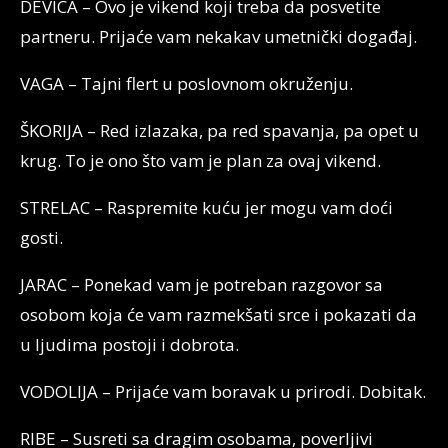
DEVICA – Ovo je vikend koji treba da posvetite
partneru. Prijaće vam nekakav umetnički događaj.
VAGA – Tajni flert u poslovnom okruženju.
ŠKORIJA – Red izlazaka, pa red spavanja, pa opet u
krug. To je ono što vam je plan za ovaj vikend.
STRELAC – Raspremite kuću jer mogu vam doći
gosti.
JARAC – Ponekad vam je potreban razgovor sa
osobom koja će vam razmekšati srce i pokazati da
u ljudima postoji i dobrota.
VODOLIJA – Prijaće vam boravak u prirodi. Dobitak.
RIBE – Susreti sa dragim osobama, poverljivi