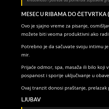
MESEC U RIBAMA DO ČETVRTKA
Ovo je sjajno vreme za pisanje, osmišlj
možete biti veoma produktivni ako radite
Potrebno je da sačuvate svoju intimu je
mir.
Prijaće odmor, spa, masaža ili bilo koji 
pospanost i sporije uključivanje u obav
Ovaj tranzit donosi praštanje, prelazak 
L
JUBAV