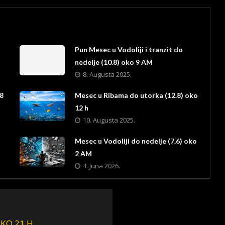
o
Pun Mesec u Vodoliji i tranzit do
nedelje (10.8) oko 9 AM
8. Augusta 2025.
 8
Mesec u Ribama do utorka (12.8) oko
12 h
10. Augusta 2025.
Mesec u Vodoliji do nedelje (7.6) oko
2 AM
4. Juna 2026.
OKO 21 H