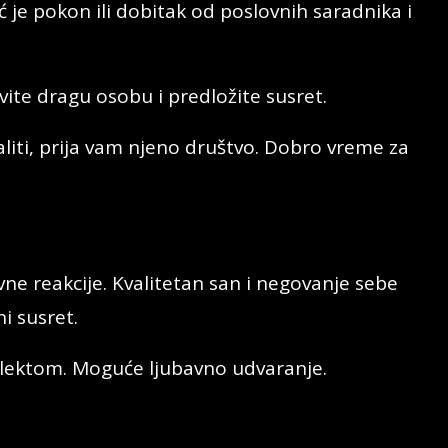
 je pokon ili dobitak od poslovnih saradnika i
vite dragu osobu i predložite susret.
iti, prija vam njeno društvo. Dobro vreme za
vne reakcije. Kvalitetan san i negovanje sebe
i susret.
elektom. Moguće ljubavno udvaranje.