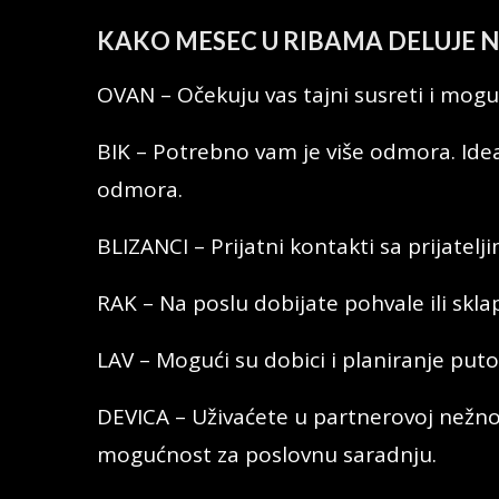
KAKO MESEC U RIBAMA DELUJE 
OVAN – Očekuju vas tajni susreti i mogu
BIK – Potrebno vam je više odmora. Idea
odmora.
BLIZANCI – Prijatni kontakti sa prijatel
RAK – Na poslu dobijate pohvale ili skla
LAV – Mogući su dobici i planiranje puto
DEVICA – Uživaćete u partnerovoj nežno
mogućnost za poslovnu saradnju.