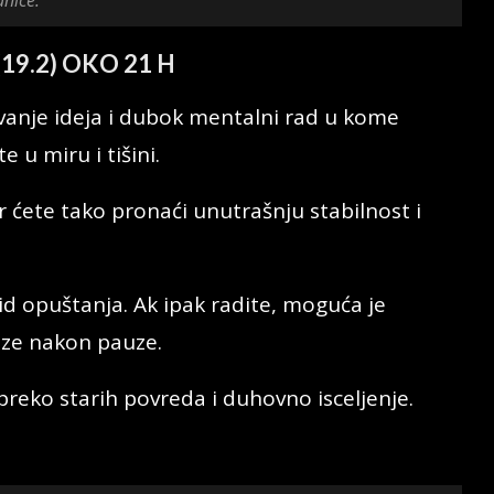
(19.2) OKO 21 H
avanje ideja i dubok mentalni rad u kome
 u miru i tišini.
r ćete tako pronaći unutrašnju stabilnost i
vid opuštanja. Ak ipak radite, moguća je
eze nakon pauze.
preko starih povreda i duhovno isceljenje.