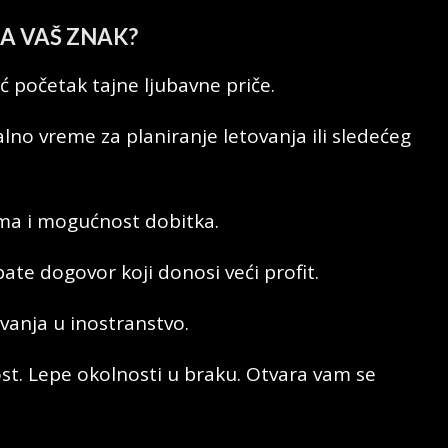
NA VAŠ ZNAK
?
ć početak tajne ljubavne priče.
lno vreme za planiranje letovanja ili sledećeg
jima i mogućnost dobitka.
pate dogovor koji donosi veći profit.
vanja u inostranstvo.
st. Lepe okolnosti u braku. Otvara vam se