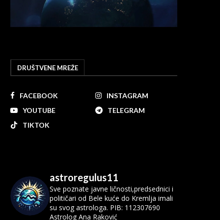
DRUŠTVENE MREŽE
FACEBOOK
INSTAGRAM
YOUTUBE
TELEGRAM
TIKTOK
astroregulus11
Sve poznate javne ličnosti,predsednici i
političari od Bele kuće do Kremlja imali
su svog astrologa.
PIB: 112307690
Astrolog Ana Raković