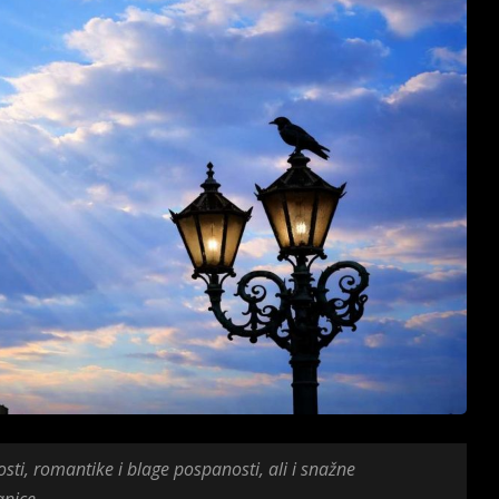
sti, romantike i blage pospanosti, ali i snažne
anice.