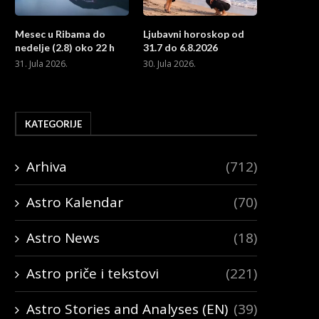
Mesec u Ribama do
Ljubavni horoskop od
nedelje (2.8) oko 22 h
31.7 do 6.8.2026
31. Jula 2026.
30. Jula 2026.
KATEGORIJE
Arhiva
(712)
Astro Kalendar
(70)
Astro News
(18)
Astro priče i tekstovi
(221)
Astro Stories and Analyses (EN)
(39)