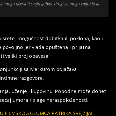
 mogu učvrstiti svoju ljubav, drugi se mogu zaljubiti ili
usrete, mogućnost dobitka ili poklona, kao i
povoljno jer vlada opuštena i prijatna
i veliki broj obaveza.
onjunkciji sa Merkurom pojačava
 intimne razgovore.
vanja, učenje i kupovinu. Popodne može doneti
ećaj umora i blage neraspoloženosti.
 FILMSKOG GLUMCA PATRIKA SVEJZIJA!