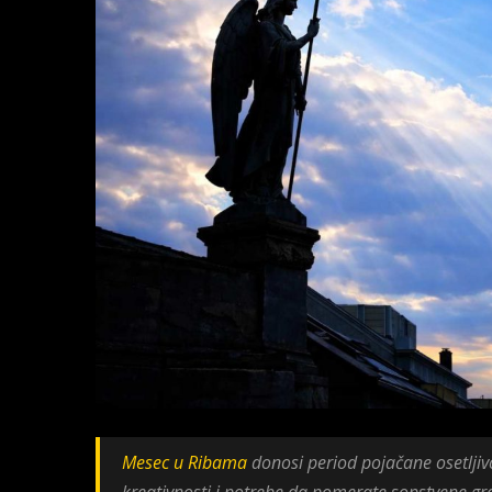
Mesec u Ribama
donosi period pojačane osetljivo
kreativnosti i potrebe da pomerate sopstvene gr