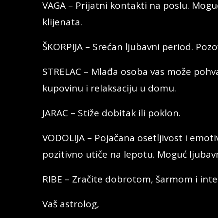
VAGA – Prijatni kontakti na poslu. Moguć
klijenata.
ŠKORPIJA – Srećan ljubavni period. Pozo
STRELAC – Mlađa osoba vas može pohval
kupovinu i relaksaciju u domu.
JARAC – Stiže dobitak ili poklon.
VODOLIJA – Pojačana osetljivost i emoti
pozitivno utiče na lepotu. Moguć ljubavn
RIBE – Zračite dobrotom, šarmom i int
Vaš astrolog,