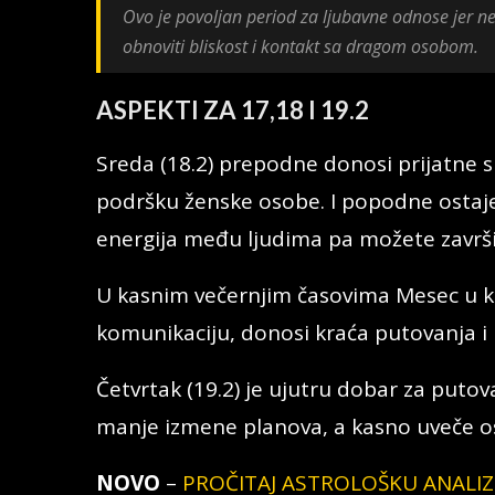
Ovo je povoljan period za ljubavne odnose jer neki
obnoviti bliskost i kontakt sa dragom osobom.
ASPEKTI ZA 17,18 I 19.2
Sreda (18.2) prepodne donosi prijatne s
podršku ženske osobe. I popodne ostaje 
energija među ljudima pa možete završit
U kasnim večernjim časovima Mesec u k
komunikaciju, donosi kraća putovanja i
Četvrtak (19.2) je ujutru dobar za puto
manje izmene planova, a kasno uveče os
NOVO
–
PROČITAJ ASTROLOŠKU ANALIZU