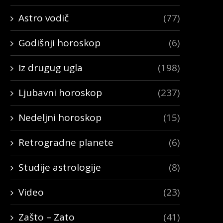
Astro vodič
(77)
Godišnji horoskop
(6)
Iz drugug ugla
(198)
Ljubavni horoskop
(237)
Nedeljni horoskop
(15)
Retrogradne planete
(6)
Studije astrologije
(8)
Video
(23)
Zašto – Zato
(41)