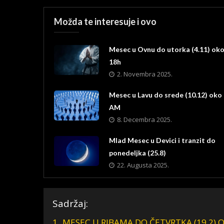
Možda te interesuje i ovo
Mesec u Ovnu do utorka (4.11) ok
18h
2. Novembra 2025.
Mesec u Lavu do srede (10.12) oko
AM
8. Decembra 2025.
Mlad Mesec u Devici i tranzit do
ponedeljka (25.8)
22. Augusta 2025.
Sadržaj:
1.
MESEC U RIBAMA DO ČETVRTKA (19.2) 