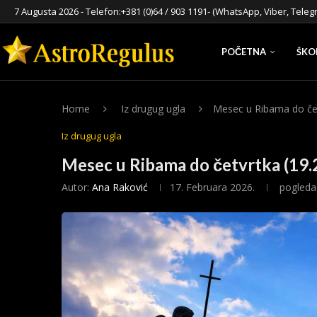
7 Augusta 2026 - Telefon:
+381 (0)64 / 903 1191
- (WhatsApp, Viber, Teleg
POČETNA
ŠKO
Home
Iz drugug ugla
Mesec u Ribama do čet
Iz drugug ugla
Mesec u Ribama do četvrtka (19.
Autor:
Ana Raković
17. Februara 2026.
pogleda