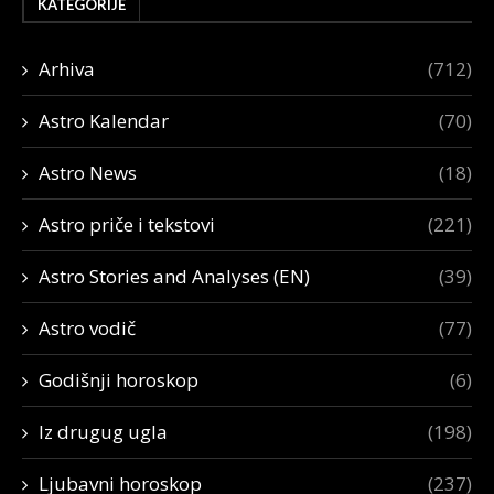
KATEGORIJE
Arhiva
(712)
Astro Kalendar
(70)
Astro News
(18)
Astro priče i tekstovi
(221)
Astro Stories and Analyses (EN)
(39)
Astro vodič
(77)
Godišnji horoskop
(6)
Iz drugug ugla
(198)
Ljubavni horoskop
(237)