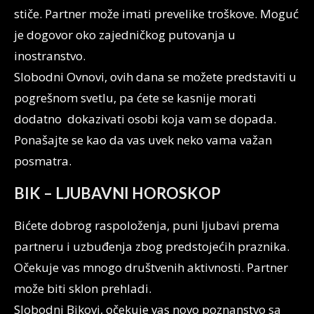
stiče. Partner može imati prevelike troškove. Moguć
je dogovor oko zajedničkog putovanja u
inostranstvo.
Slobodni Ovnovi, ovih dana se možete predstaviti u
pogrešnom svetlu, pa ćete se kasnije morati
dodatno dokazivati osobi koja vam se dopada.
Ponašajte se kao da vas uvek neko vama važan
posmatra.
BIK – LJUBAVNI HOROSKOP
Bićete dobrog raspoloženja, puni ljubavi prema
partneru i uzbuđenja zbog predstojećih praznika.
Očekuje vas mnogo društvenih aktivnosti. Partner
može biti sklon prehladi.
Slobodni Bikovi, očekuje vas novo poznanstvo sa