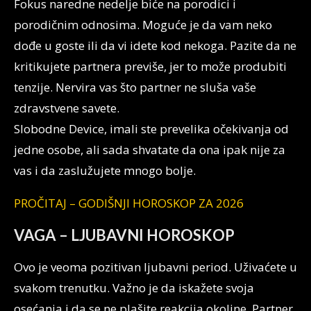
Fokus naredne nedelje biće na porodici i
porodičnim odnosima. Moguće je da vam neko
dođe u goste ili da vi idete kod nekoga. Pazite da ne
kritikujete partnera previše, jer to može produbiti
tenzije. Nervira vas što partner ne sluša vaše
zdravstvene savete.
Slobodne Device, imali ste prevelika očekivanja od
jedne osobe, ali sada shvatate da ona ipak nije za
vas i da zaslužujete mnogo bolje.
PROČITAJ – GODIŠNJI HOROSKOP ZA 2026
VAGA – LJUBAVNI HOROSKOP
Ovo je veoma pozitivan ljubavni period. Uživaćete u
svakom trenutku. Važno je da iskažete svoja
osećanja i da se ne plašite reakcija okoline. Partner