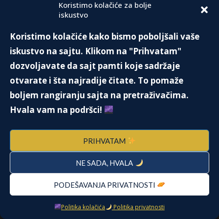
Koristimo kolačiće za bolje
iskustvo
Koristimo kolačiće kako bismo poboljšali vaše
iskustvo na sajtu. Klikom na "Prihvatam"
dozvoljavate da sajt pamti koje sadržaje
Kliknite da biste prihvatili marketing
Facebook
kolačiće i omogućili ovaj sadržaj
otvarate i šta najradije čitate. To pomaže
boljem rangiranju sajta na pretraživačima.
Hvala vam na podršci!
PRIHVATAM
NE SADA, HVALA
Sunce u Lavu donosi odvažnost i
samouverenost. Nemojte pristajati ni na šta
PODEŠAVANJA PRIVATNOSTI
ispod onoga što smatrate da zaslužujete.
Politika kolačića
Politika privatnosti
Samouvereni nastup će vam olakšati put ka