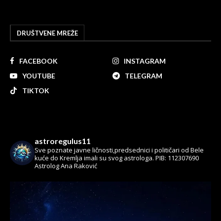
DRUŠTVENE MREŽE
FACEBOOK
INSTAGRAM
YOUTUBE
TELEGRAM
TIKTOK
astroregulus11
Sve poznate javne ličnosti,predsednici i političari od Bele
kuće do Kremlja imali su svog astrologa.
PIB: 112307690
Astrolog Ana Raković