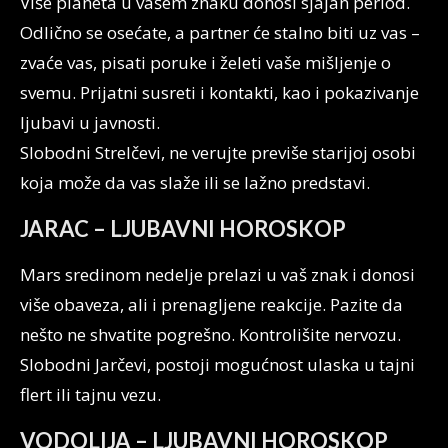
Više planeta u vašem znaku donosi sjajan period.
Odlično se osećate, a partner će stalno biti uz vas –
zvaće vas, pisati poruke i želeti vaše mišljenje o
svemu. Prijatni susreti i kontakti, kao i pokazivanje
ljubavi u javnosti.
Slobodni Strelčevi, ne verujte previše starijoj osobi
koja može da vas slaže ili se lažno predstavi.
JARAC – LJUBAVNI HOROSKOP
Mars sredinom nedelje prelazi u vaš znak i donosi
više obaveza, ali i prenagljene reakcije. Pazite da
nešto ne shvatite pogrešno. Kontrolišite nervozu.
Slobodni Jarčevi, postoji mogućnost ulaska u tajni
flert ili tajnu vezu.
VODOLIJA – LJUBAVNI HOROSKOP