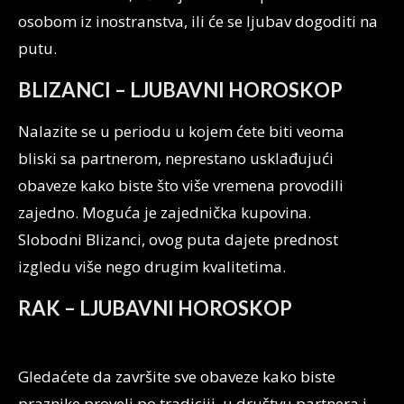
osobom iz inostranstva, ili će se ljubav dogoditi na
putu.
BLIZANCI – LJUBAVNI HOROSKOP
Nalazite se u periodu u kojem ćete biti veoma
bliski sa partnerom, neprestano usklađujući
obaveze kako biste što više vremena provodili
zajedno. Moguća je zajednička kupovina.
Slobodni Blizanci, ovog puta dajete prednost
izgledu više nego drugim kvalitetima.
RAK – LJUBAVNI HOROSKOP
Gledaćete da završite sve obaveze kako biste
praznike proveli po tradiciji, u društvu partnera i