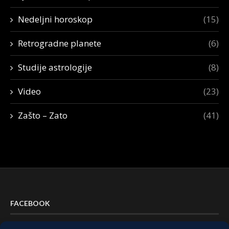
Nedeljni horoskop
(15)
Retrogradne planete
(6)
Studije astrologije
(8)
Video
(23)
Zašto – Zato
(41)
FACEBOOK