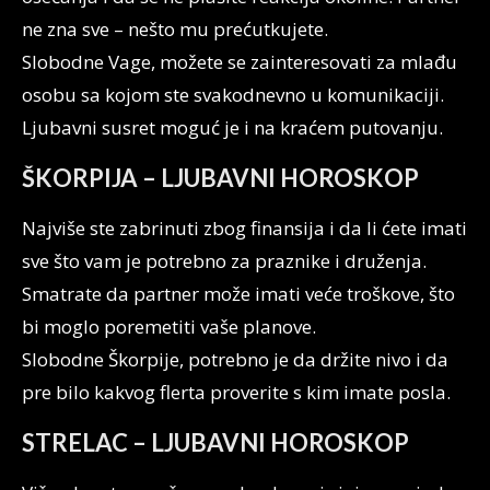
ne zna sve – nešto mu prećutkujete.
Slobodne Vage, možete se zainteresovati za mlađu
osobu sa kojom ste svakodnevno u komunikaciji.
Ljubavni susret moguć je i na kraćem putovanju.
ŠKORPIJA – LJUBAVNI HOROSKOP
Najviše ste zabrinuti zbog finansija i da li ćete imati
sve što vam je potrebno za praznike i druženja.
Smatrate da partner može imati veće troškove, što
bi moglo poremetiti vaše planove.
Slobodne Škorpije, potrebno je da držite nivo i da
pre bilo kakvog flerta proverite s kim imate posla.
STRELAC – LJUBAVNI HOROSKOP