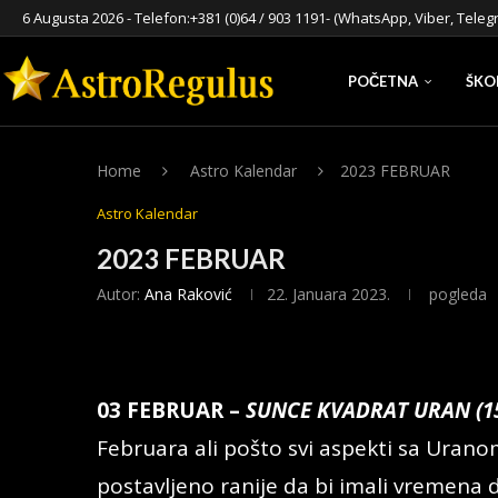
6 Augusta 2026 - Telefon:
+381 (0)64 / 903 1191
- (WhatsApp, Viber, Teleg
POČETNA
ŠKO
Home
Astro Kalendar
2023 FEBRUAR
Astro Kalendar
2023 FEBRUAR
Autor:
Ana Raković
22. Januara 2023.
pogleda
03 FEBRUAR –
SUNCE KVADRAT URAN (1
Februara ali pošto svi aspekti sa Urano
postavljeno ranije da bi imali vremena 