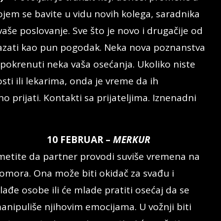
jem se bavite u vidu novih kolega, saradnika
vaše poslovanje. Sve što je novo i drugačije od
kazati kao pun pogodak. Neka nova poznanstva
 pokrenuti neka vaša osećanja. Ukoliko niste
sti ili lekarima, onda je vreme da ih
 prijati. Kontakti sa prijateljima. Iznenadni
10 FEBRUAR –
MERKUR
metite da partner provodi suviše vremena na
omora. Ona može biti okidač za svađu i
ađe osobe ili će mlade pratiti osećaj da se
anipuliše njihovim emocijama. U vožnji biti