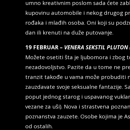
umno kreativnim poslom sada ćete zablis
kupovinu automobile i nekog drugog pre
rođaka i mlađih osoba. Oni koji su podz
dan ili krenuti na duže putovanje.
19 FEBRUAR –
VENERA SEKSTIL PLUTON 
Možete osetiti šta je ljubomora i zbog t
nezadovoljstvo. Pazite da u tome ne pr
tranzit takođe u vama može probuditi n
zauzdavate svoje seksualne fantazije. S
poput jednog starog i uspavanog vukla
vezane za uši). Nova i strastvena pozn
poznanstva zauzete. Osobe kojima je Asc
od ostalih.