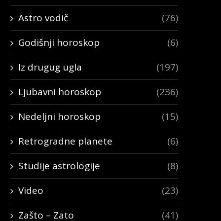
Astro vodič
(76)
Godišnji horoskop
(6)
Iz drugug ugla
(197)
Ljubavni horoskop
(236)
Nedeljni horoskop
(15)
Retrogradne planete
(6)
Studije astrologije
(8)
Video
(23)
Zašto – Zato
(41)