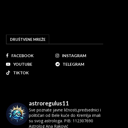
DRUŠTVENE MREŽE
FACEBOOK
INSTAGRAM
YOUTUBE
TELEGRAM
TIKTOK
astroregulus11
Sve poznate javne ličnosti,predsednici i
političari od Bele kuće do Kremlja imali
su svog astrologa.
PIB: 112307690
Astrolog Ana Raković