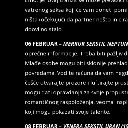
crno, jer ovaj tranzit se može prevazići 
vatrenog seksa koji će vam doneti pomir
ništa (očekujući da partner nešto inicir
doovljno stalo.
06 FEBRUAR –
MERKUR SEKSTIL NEPTUN 
oprečne informacije. Treba biti pažljiv d
Mlađe osobe mogu biti sklonije prehla
povredama. Vodite računa da vam negde n
češće otvarajte prozore i luftirajte pro
mogu dati opravdanja za svoje propuste
romantičnog raspoloženja, veoma inspir
koji mogu pokazati svoje talente.
08 FEBRUAR –
VENERA SEKSTIL URAN (15