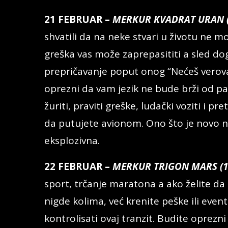
21 FEBRUAR –
MERKUR KVADRAT URAN (
shvatili da na neke stvari u životu ne mož
greška vas može zaprepasititi a sled d
prepričavanje poput onog “Nećeš verovat
oprezni da vam jezik ne bude brži od pa
žuriti, praviti greške, ludački voziti i pr
da putujete avionom. Ono što je novo ni
eksplozivna.
22 FEBRUAR –
MERKUR TRIGON MARS (1
sport, trčanje maratona a ako želite da 
nigde kolima, već krenite peške ili eve
kontrolisati ovaj tranzit. Budite oprez