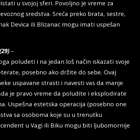
tati u svojoj sferi. Povoljno je vreme za
voznog sredstva. Sreća preko brata, sestre,
nak Devica ili Blizanac mogu imati uspešan
(29)
–
oga poludeti i na jedan loš način iskazati svoje
eterate, posebno ako držite do sebe. Ovaj
eke uspavane strasti i navesti vas da manje
ada je pravo vreme da poludite i eksplodirate
na. Uspešna estetska operacija (posebno one
anstva sa osoboma koje su u trenutku
endent u Vagi ili Biku mogu biti ljubomornije