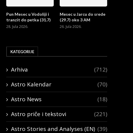
Pun Mesec u Vodoliji i
Mesec u Jarcu do srede
tranzit do petka (31.7)
(29.7) oko 3 AM
28. Jula 2026.
26. Jula 2026.
KATEGORIJE
Arhiva
(712)
Astro Kalendar
(70)
Astro News
(18)
Astro priče i tekstovi
(221)
Astro Stories and Analyses (EN)
(39)