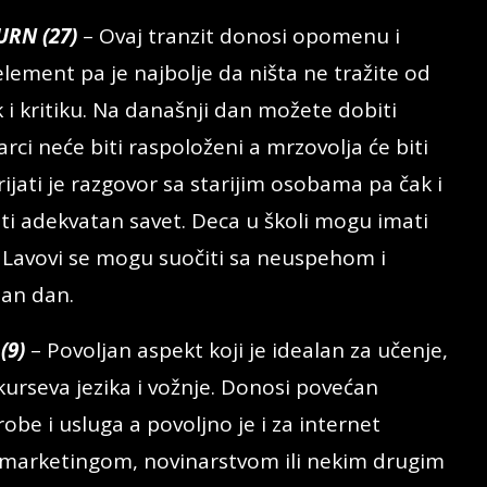
RN (27)
– Ovaj tranzit donosi opomenu i
u element pa je najbolje da ništa ne tražite od
k i kritiku. Na današnji dan možete dobiti
rci neće biti raspoloženi a mrzovolja će biti
jati je razgovor sa starijim osobama pa čak i
ti adekvatan savet. Deca u školi mogu imati
a. Lavovi se mogu suočiti sa neuspehom i
jan dan.
(9)
– Povoljan aspekt koji je idealan za učenje,
 kurseva jezika i vožnje. Donosi povećan
e i usluga a povoljno je i za internet
, marketingom, novinarstvom ili nekim drugim