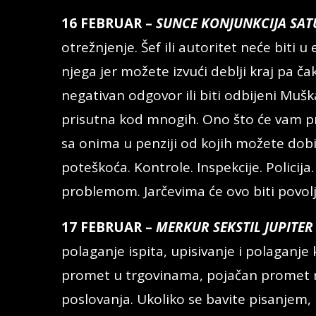
16 FEBRUAR –
SUNCE KONJUNKCIJA SATU
otrežnjenje. Šef ili autoritet neće biti 
njega jer možete izvući deblji kraj pa ča
negativan odgovor ili biti odbijeni Muška
prisutna kod mnogih. Ono što će vam pri
sa onima u penziji od kojih možete dobi
poteškoća. Kontrole. Inspekcije. Policij
problemom. Jarčevima će ovo biti povol
17 FEBRUAR –
MERKUR SEKSTIL JUPITER 
polaganje ispita, upisivanje i polaganje
promet u trgovinama, pojačan promet rob
poslovanja. Ukoliko se bavite pisanjem