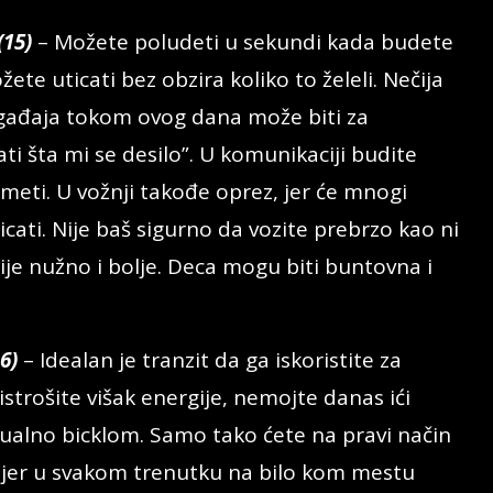
15)
– Možete poludeti u sekundi kada budete
ete uticati bez obzira koliko to želeli. Nečija
ogađaja tokom ovog dana može biti za
i šta mi se desilo”. U komunikaciji budite
meti. U vožnji takođe oprez, jer će mnogi
eticati. Nije baš sigurno da vozite prebrzo kao ni
je nužno i bolje. Deca mogu biti buntovna i
6)
– Idealan je tranzit da ga iskoristite za
istrošite višak energije, nemojte danas ići
ntualno bicklom. Samo tako ćete na pravi način
ni jer u svakom trenutku na bilo kom mestu