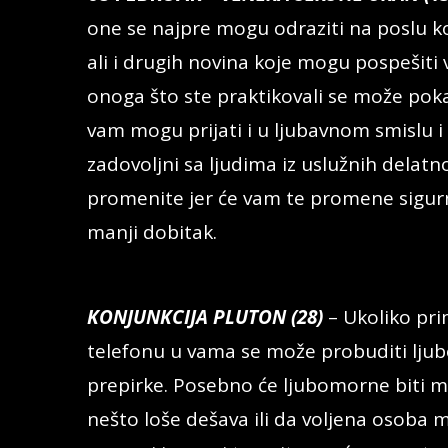
one se najpre mogu odraziti na poslu ko
ali i drugih novina koje mogu pospešiti 
onoga što ste praktikovali se može po
vam mogu prijati i u ljubavnom smislu i
zadovoljni sa ljudima iz uslužnih delatno
promenite jer će vam te promene sigurno
manji dobitak.
KONJUNKCIJA PLUTON (28)
– Ukoliko pri
telefonu u vama se može probuditi ljub
prepirke. Posebno će ljubomorne biti ml
nešto loše dešava ili da voljena osoba m