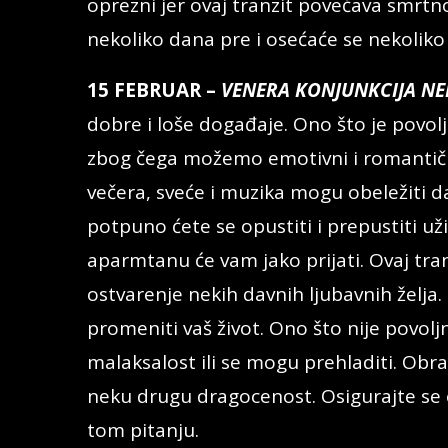
oprezni jer ovaj tranzit povećava smrtn
nekoliko dana pre i osećaće se nekolik
15 FEBRUAR –
VENERA KONJUNKCIJA NE
dobre i loše događaje. Ono što je povolj
zbog čega možemo emotivni i romantičn
večera, sveće i muzika mogu obeležiti da
potpuno ćete se opustiti i prepustiti už
aparmtanu će vam jako prijati. Ovaj tran
ostvarenje nekih davnih ljubavnih želja.
promeniti vaš život. Ono što nije povo
malaksalost ili se mogu prehladiti. Obrat
neku drugu dragocenost. Osigurajte se od
tom pitanju.