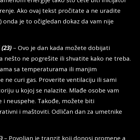
zamenom energije tako što ćete biti inicijator
enje. Ako ovaj tekst pročitate a ne uradite
a) onda je to očigledan dokaz da vam nije
(23)
– Ovo je dan kada možete dobijati
a nešto ne pogrešite ili shvatite kako ne treba.
dama sa temperaturama ili manjim
e curi gas. Proverite ventilaciju ili sami
storiju u kojoj se nalazite. Mlađe osobe vam
 i neuspehe. Takođe, možete biti
ativni i maštoviti. Odličan dan za umetnike
)
– Povoljan je tranzit koji donosi promene a