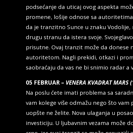
podsećanje da uticaj ovog aspekta može
promene, lošije odnose sa autoritetima
da je tranzitno Sunce u znaku Vodolije, 
drugu stranu da istera svoje. Svojeglav
prisutne. Ovaj tranzit može da donese n
autoritetom. Nagli prekidi, otkazi i pro
saobraćaju da vas ne bi snimio radar a v
05 FEBRUAR –
VENERA KVADRAT MARS (
Na poslu ćete imati problema sa saradn
vam kolege više odmažu nego što vam p
uopšte ne želite. Nova ulaganja u posao 
investiciju. U ljubavnim vezama može doći